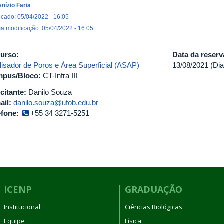
Anízio Faria
icado: 05/04/2022 - 16:05
ma modificação: 05/04/2022 - 16:05
urso:
Data da reser
lisador de Poros e Área Superficial (ASAP)
13/08/2021 (Dia
pus/Bloco:
CT-Infra III
icitante:
Danilo Souza
ail:
danilo.souza@ufob.edu.br
efone:
+55 34 3271-5251
ICENP
GRADUAÇÃO
Institucional
Ciências Biológicas
Equipe
Física