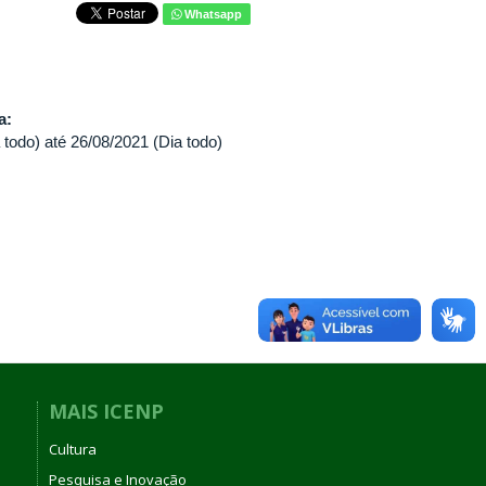
Whatsapp
va:
 todo)
até
26/08/2021 (Dia todo)
MAIS ICENP
Cultura
Pesquisa e Inovação