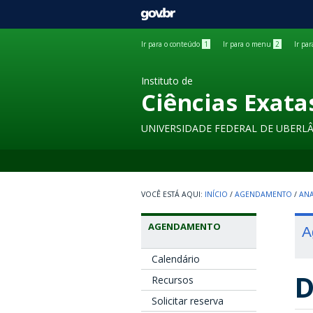
GOVBR
Ir para o conteúdo
1
Ir para o menu
2
Ir pa
Instituto de
Ciências Exata
UNIVERSIDADE FEDERAL DE UBERL
INÍCIO
/
AGENDAMENTO
/
ANA
AGENDAMENTO
A
Calendário
D
Recursos
Solicitar reserva