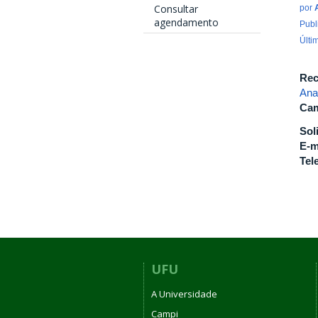
Consultar
por
agendamento
Publ
Últi
Rec
Ana
Cam
Sol
E-m
Tel
UFU
A Universidade
Campi