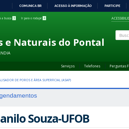
COMUNICA BR
ACESSO À INFORMAÇÃO
PARTICIPE
IR
PARA
ACESSIBIL
ra a busca
3
Ir para o rodapé
4
O
CONTEÚDO
s e Naturais do Pontal
Buscar
ÂNDIA
Serviços
Telefones
Perguntas 
LISADOR DE POROS E ÁREA SUPERFICIAL (ASAP)
gendamentos
anilo Souza-UFOB