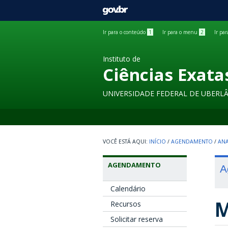
GOVBR
Ir para o conteúdo
1
Ir para o menu
2
Ir pa
Instituto de
Ciências Exata
UNIVERSIDADE FEDERAL DE UBERL
INÍCIO
/
AGENDAMENTO
/
ANA
AGENDAMENTO
A
Calendário
M
Recursos
Solicitar reserva