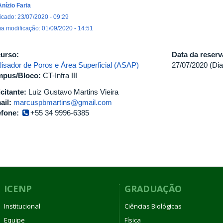
Anízio Faria
icado: 23/07/2020 - 09:29
ma modificação: 01/09/2020 - 14:51
urso:
Data da reser
lisador de Poros e Área Superficial (ASAP)
27/07/2020 (Dia
pus/Bloco:
CT-Infra III
icitante:
Luiz Gustavo Martins Vieira
ail:
marcuspbmartins@gmail.com
efone:
+55 34 9996-6385
ICENP
GRADUAÇÃO
Institucional
Ciências Biológicas
Equipe
Física