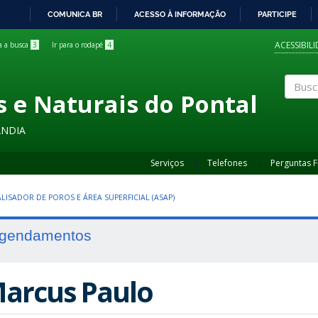
COMUNICA BR
ACESSO À INFORMAÇÃO
PARTICIPE
IR
PARA
ACESSIBIL
ra a busca
3
Ir para o rodapé
4
O
CONTEÚDO
s e Naturais do Pontal
Buscar
ÂNDIA
Serviços
Telefones
Perguntas 
LISADOR DE POROS E ÁREA SUPERFICIAL (ASAP)
gendamentos
arcus Paulo