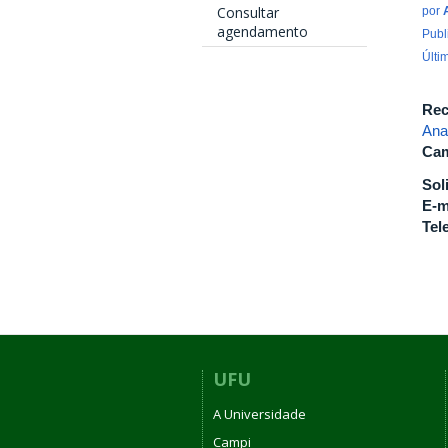
Consultar
por
agendamento
Publ
Últi
Rec
Ana
Cam
Sol
E-m
Tel
UFU
A Universidade
Campi