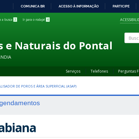
COMUNICA BR
ACESSO À INFORMAÇÃO
PARTICIPE
IR
PARA
ACESSIBIL
ra a busca
3
Ir para o rodapé
4
O
CONTEÚDO
s e Naturais do Pontal
Buscar
ÂNDIA
Serviços
Telefones
Perguntas 
LISADOR DE POROS E ÁREA SUPERFICIAL (ASAP)
gendamentos
abiana