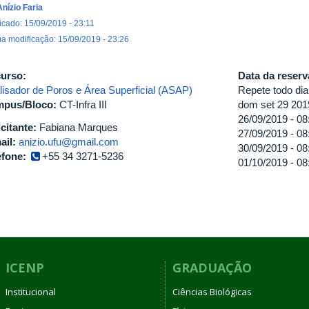
Anízio Faria
icado: 15/09/2019 - 23:11
ma modificação: 15/09/2019 - 23:26
urso:
Data da reser
lisador de Poros e Área Superficial (ASAP)
Repete todo dia
pus/Bloco:
CT-Infra III
dom set 29 201
26/09/2019 -
08
icitante:
Fabiana Marques
27/09/2019 -
08
ail:
anizio.ufu@gmail.com
30/09/2019 -
08
efone:
+55 34 3271-5236
01/10/2019 -
08
ICENP
GRADUAÇÃO
Institucional
Ciências Biológicas