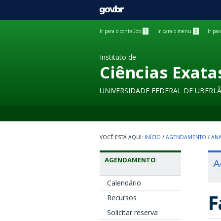
GOVBR
Ir para o conteúdo
1
Ir para o menu
2
Ir pa
Instituto de
Ciências Exata
UNIVERSIDADE FEDERAL DE UBERL
INÍCIO
/
AGENDAMENTO
/
ANA
AGENDAMENTO
A
Calendário
F
Recursos
Solicitar reserva