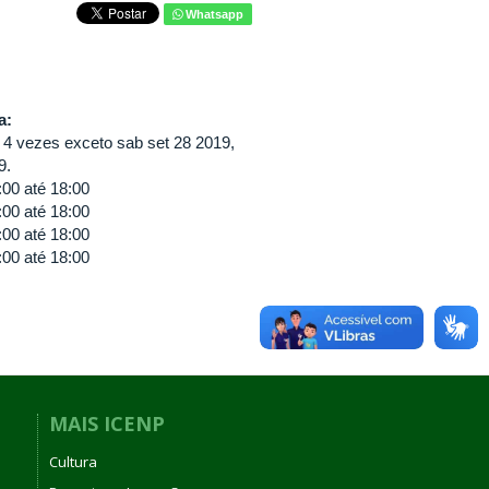
Whatsapp
va:
 4 vezes exceto sab set 28 2019,
9.
:00
até
18:00
:00
até
18:00
:00
até
18:00
:00
até
18:00
MAIS ICENP
Cultura