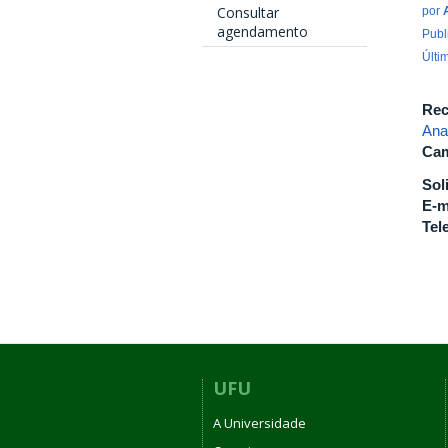
Consultar
por
agendamento
Publ
Últi
Rec
Ana
Cam
Sol
E-m
Tel
UFU
A Universidade