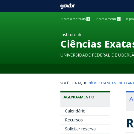
GOVBR
Ir para o conteúdo
1
Ir para o menu
2
Ir pa
Instituto de
Ciências Exata
UNIVERSIDADE FEDERAL DE UBERL
INÍCIO
/
AGENDAMENTO
/
ANA
AGENDAMENTO
A
Calendário
R
Recursos
Solicitar reserva