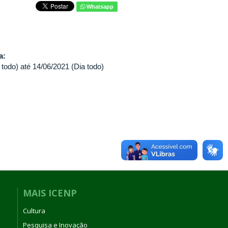
Whatsapp
va:
 todo)
até
14/06/2021 (Dia todo)
MAIS ICENP
Cultura
Pesquisa e Inovação