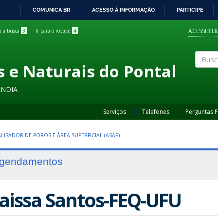
COMUNICA BR
ACESSO À INFORMAÇÃO
PARTICIPE
IR
PARA
ACESSIBIL
ra a busca
3
Ir para o rodapé
4
O
CONTEÚDO
s e Naturais do Pontal
Buscar
ÂNDIA
Serviços
Telefones
Perguntas 
LISADOR DE POROS E ÁREA SUPERFICIAL (ASAP)
gendamentos
aissa Santos-FEQ-UFU