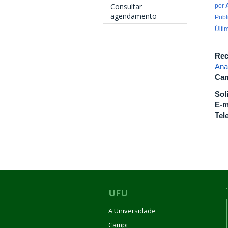
Consultar
por
agendamento
Publ
Últi
Rec
Ana
Cam
Sol
E-m
Tel
UFU
A Universidade
Campi