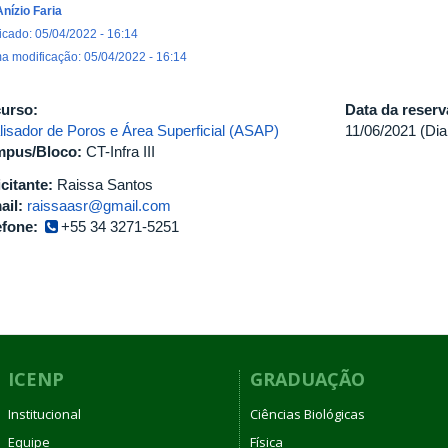
Anízio Faria
icado: 05/04/2022 - 16:14
ma modificação: 05/04/2022 - 16:14
urso:
Data da reser
lisador de Poros e Área Superficial (ASAP)
11/06/2021 (Dia
pus/Bloco:
CT-Infra III
icitante:
Raissa Santos
ail:
raissaasr@gmail.com
efone:
+55 34 3271-5251
ICENP
GRADUAÇÃO
Institucional
Ciências Biológicas
Equipe
Física