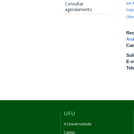
Consultar
por
agendamento
Publ
Últi
Rec
Ana
Cam
Sol
E-m
Tel
UFU
A Universidade
Campi