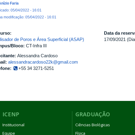
Anízio Faria
icado: 05/04/2022 - 16:01
ma modificação: 05/04/2022 - 16:01
urso:
Data da reser
lisador de Poros e Área Superficial (ASAP)
17/09/2021 (Dia
pus/Bloco:
CT-Infra III
icitante:
Alessandra Cardoso
ail:
alessandracardoso22k@gmail.com
efone:
+55 34 3271-5251
ICENP
GRADUAÇÃO
Institucional
Ciências Biológicas
Equipe
Física