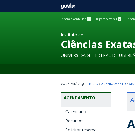
GOVBR
Ir para o conteúdo
1
Ir para o menu
2
Ir pa
Instituto de
Ciências Exata
UNIVERSIDADE FEDERAL DE UBERL
INÍCIO
/
AGENDAMENTO
/
ANA
AGENDAMENTO
A
Calendário
A
Recursos
Solicitar reserva