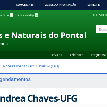
COMUNICA BR
ACESSO À INFORMAÇÃO
PARTICIPE
IR
PARA
ACESSIBIL
ra a busca
3
Ir para o rodapé
4
O
CONTEÚDO
s e Naturais do Pontal
Buscar
ÂNDIA
Serviços
Telefones
Perguntas 
LISADOR DE POROS E ÁREA SUPERFICIAL (ASAP)
gendamentos
ndrea Chaves-UFG