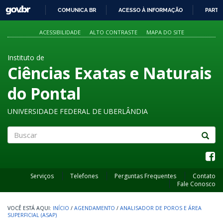
GOVBR
COMUNICA BR
ACESSO À INFORMAÇÃO
PARTI
IR
PARA
ACESSIBILIDADE
ALTO CONTRASTE
MAPA DO SITE
O
CONTEÚDO
Instituto de
Ciências Exatas e Naturais
do Pontal
UNIVERSIDADE FEDERAL DE UBERLÂNDIA
Buscar
Serviços
Telefones
Perguntas Frequentes
Contato
Fale Conosco
INÍCIO
/
AGENDAMENTO
/
ANALISADOR DE POROS E ÁREA
SUPERFICIAL (ASAP)