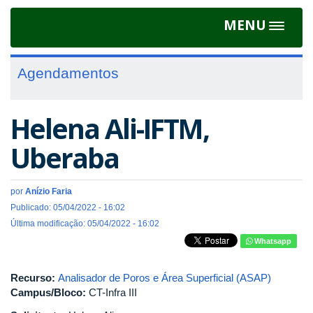
MENU
Toggle
navigat
Agendamentos
Helena Ali-IFTM,
Uberaba
por
Anízio Faria
Publicado: 05/04/2022 - 16:02
Última modificação: 05/04/2022 - 16:02
Whatsapp
Recurso:
Analisador de Poros e Área Superficial (ASAP)
Campus/Bloco:
CT-Infra III