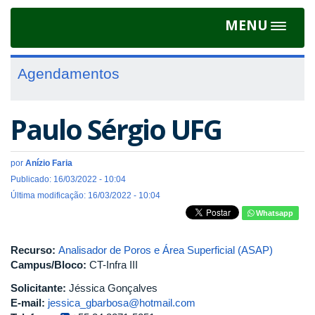
MENU
Toggle
navigat
Agendamentos
Paulo Sérgio UFG
por
Anízio Faria
Publicado: 16/03/2022 - 10:04
Última modificação: 16/03/2022 - 10:04
Whatsapp
Recurso:
Analisador de Poros e Área Superficial (ASAP)
Campus/Bloco:
CT-Infra III
Solicitante:
Jéssica Gonçalves
E-mail:
jessica_gbarbosa@hotmail.com