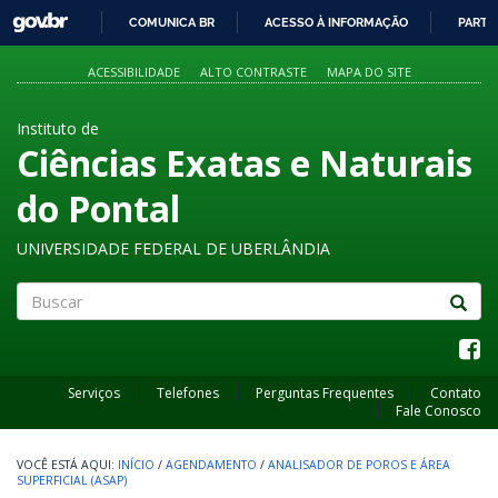
GOVBR
COMUNICA BR
ACESSO À INFORMAÇÃO
PARTI
IR
PARA
ACESSIBILIDADE
ALTO CONTRASTE
MAPA DO SITE
O
CONTEÚDO
Instituto de
Ciências Exatas e Naturais
do Pontal
UNIVERSIDADE FEDERAL DE UBERLÂNDIA
Buscar
Serviços
Telefones
Perguntas Frequentes
Contato
Fale Conosco
INÍCIO
/
AGENDAMENTO
/
ANALISADOR DE POROS E ÁREA
SUPERFICIAL (ASAP)