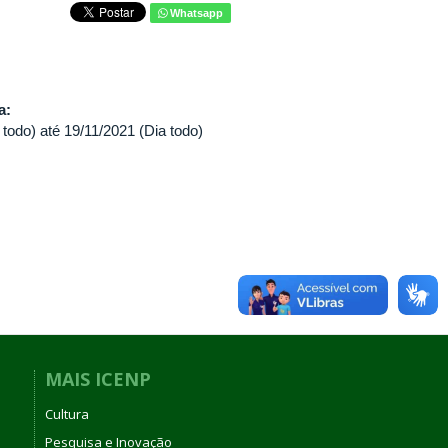
Whatsapp
va:
 todo)
até
19/11/2021 (Dia todo)
MAIS ICENP
Cultura
Pesquisa e Inovação