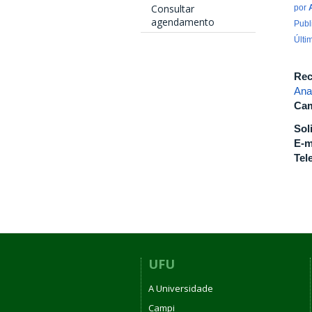
Consultar
por
agendamento
Publ
Últi
Rec
Ana
Cam
Sol
E-m
Tel
UFU
A Universidade
Campi