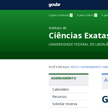
GOVBR
Ir para o conteúdo
1
Ir para o menu
2
Ir pa
Instituto de
Ciências Exata
UNIVERSIDADE FEDERAL DE UBERL
INÍCIO
/
AGENDAMENTO
/
ANA
AGENDAMENTO
A
Calendário
G
Recursos
Solicitar reserva