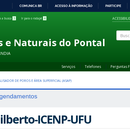
COMUNICA BR
ACESSO À INFORMAÇÃO
PARTICIPE
IR
PARA
ACESSIBIL
ra a busca
3
Ir para o rodapé
4
O
CONTEÚDO
s e Naturais do Pontal
Buscar
ÂNDIA
Serviços
Telefones
Perguntas 
LISADOR DE POROS E ÁREA SUPERFICIAL (ASAP)
gendamentos
ilberto-ICENP-UFU