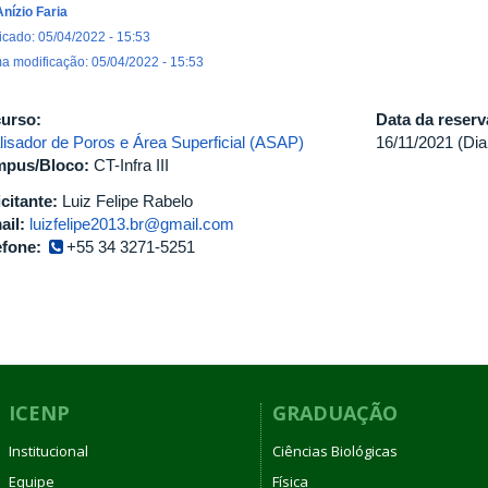
Anízio Faria
icado: 05/04/2022 - 15:53
ma modificação: 05/04/2022 - 15:53
urso:
Data da reser
lisador de Poros e Área Superficial (ASAP)
16/11/2021 (Dia
pus/Bloco:
CT-Infra III
icitante:
Luiz Felipe Rabelo
ail:
luizfelipe2013.br@gmail.com
efone:
+55 34 3271-5251
ICENP
GRADUAÇÃO
Institucional
Ciências Biológicas
Equipe
Física