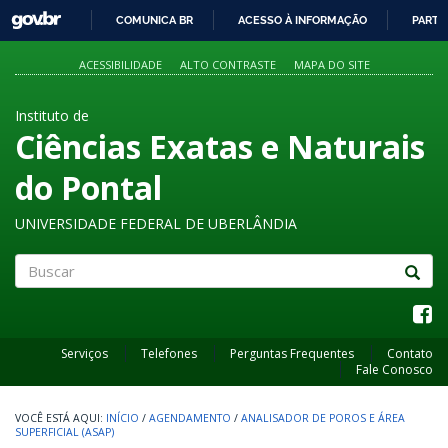
GOVBR
COMUNICA BR
ACESSO À INFORMAÇÃO
PARTI
IR
PARA
ACESSIBILIDADE
ALTO CONTRASTE
MAPA DO SITE
O
CONTEÚDO
Instituto de
Ciências Exatas e Naturais
do Pontal
UNIVERSIDADE FEDERAL DE UBERLÂNDIA
Buscar
Serviços
Telefones
Perguntas Frequentes
Contato
Fale Conosco
INÍCIO
/
AGENDAMENTO
/
ANALISADOR DE POROS E ÁREA
SUPERFICIAL (ASAP)