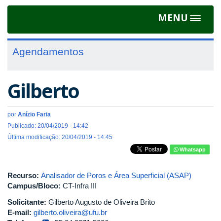
MENU
Toggle
navigat
Agendamentos
Gilberto
por
Anízio Faria
Publicado: 20/04/2019 - 14:42
Última modificação: 20/04/2019 - 14:45
Whatsapp
Recurso:
Analisador de Poros e Área Superficial (ASAP)
Campus/Bloco:
CT-Infra III
Solicitante:
Gilberto Augusto de Oliveira Brito
E-mail:
gilberto.oliveira@ufu.br