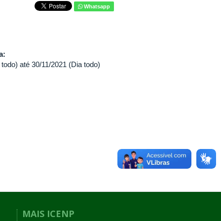
Whatsapp
va:
 todo)
até
30/11/2021 (Dia todo)
MAIS ICENP