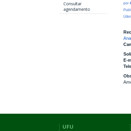
Consultar
por
agendamento
Publ
Últi
Rec
Ana
Cam
Sol
E-m
Tel
Obs
Amo
UFU