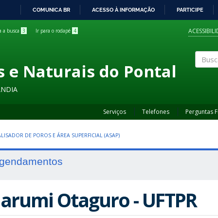
COMUNICA BR
ACESSO À INFORMAÇÃO
PARTICIPE
IR
PARA
ACESSIBIL
ra a busca
3
Ir para o rodapé
4
O
CONTEÚDO
s e Naturais do Pontal
Buscar
ÂNDIA
Serviços
Telefones
Perguntas 
LISADOR DE POROS E ÁREA SUPERFICIAL (ASAP)
gendamentos
arumi Otaguro - UFTPR