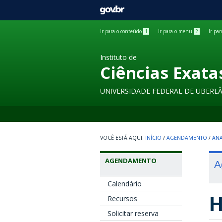
GOVBR
Ir para o conteúdo
1
Ir para o menu
2
Ir pa
Instituto de
Ciências Exata
UNIVERSIDADE FEDERAL DE UBERL
INÍCIO
/
AGENDAMENTO
/
ANA
AGENDAMENTO
A
Calendário
H
Recursos
Solicitar reserva