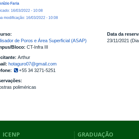
Anízio Faria
icado: 16/03/2022 - 10:08
ma modificação: 16/03/2022 - 10:08
urso:
Data da reser
lisador de Poros e Área Superficial (ASAP)
23/11/2021 (Dia
pus/Bloco:
CT-Infra III
icitante:
Arthur
ail:
hotaguro07@gmail.com
efone:
+55 34 3271-5251
ervações:
stras poliméricas
ICENP
GRADUAÇÃO