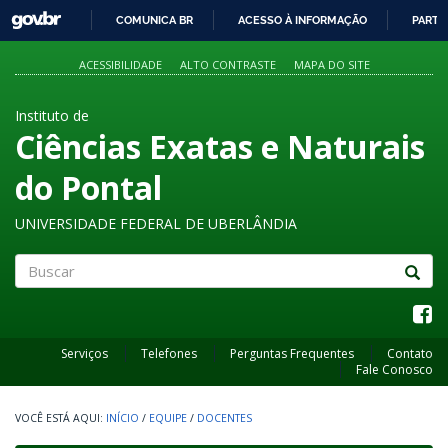
GOVBR
COMUNICA BR
ACESSO À INFORMAÇÃO
PARTI
IR
PARA
ACESSIBILIDADE
ALTO CONTRASTE
MAPA DO SITE
O
CONTEÚDO
Instituto de
Ciências Exatas e Naturais
do Pontal
UNIVERSIDADE FEDERAL DE UBERLÂNDIA
Buscar
Serviços
Telefones
Perguntas Frequentes
Contato
Fale Conosco
INÍCIO
/
EQUIPE
/
DOCENTES