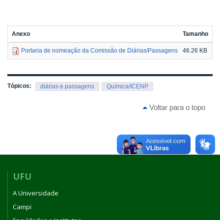
Anexo
Tamanho
Portaria de nomeação da Comissão de Diárias/Passagens
46.26 KB
Tópicos:
diárias e passagens
Química/ICENP
Voltar para o topo
UFU
A Universidade
Campi