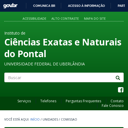
GOVBR
COMUNICA BR
ACESSO À INFORMAÇÃO
PARTI
IR
PARA
ACESSIBILIDADE
ALTO CONTRASTE
MAPA DO SITE
O
CONTEÚDO
Instituto de
Ciências Exatas e Naturais
do Pontal
UNIVERSIDADE FEDERAL DE UBERLÂNDIA
Buscar
Serviços
Telefones
Perguntas Frequentes
Contato
Fale Conosco
INÍCIO
/
UNIDADES
/
COMISSAO