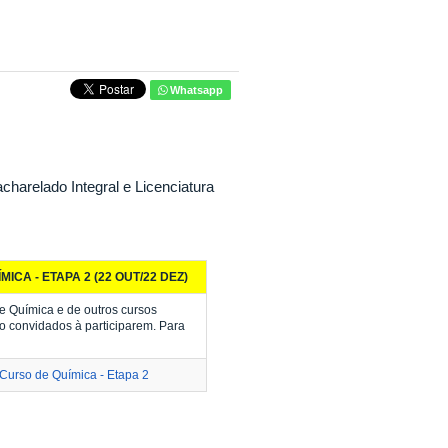
Whatsapp
arelado Integral e Licenciatura
CA - ETAPA 2 (22 OUT/22 DEZ)
de Química e de outros cursos
o convidados à participarem. Para
Curso de Química - Etapa 2