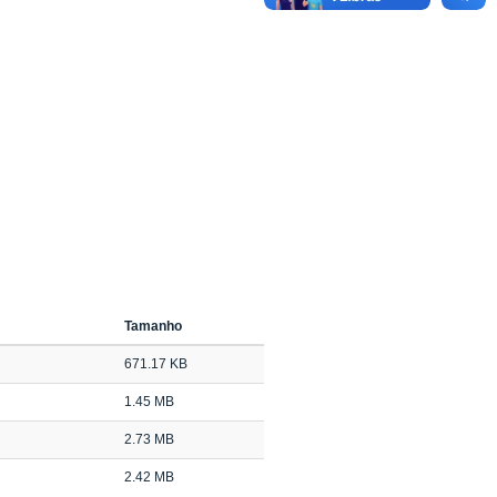
Tamanho
671.17 KB
1.45 MB
2.73 MB
2.42 MB