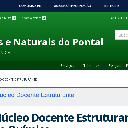
COMUNICA BR
ACESSO À INFORMAÇÃO
PARTICIPE
IR
PARA
ACESSIBIL
ra a busca
3
Ir para o rodapé
4
O
CONTEÚDO
s e Naturais do Pontal
Buscar
ÂNDIA
Serviços
Telefones
Perguntas 
DOCENTE ESTRUTURANTE
úcleo Docente Estruturante
úcleo Docente Estruturan