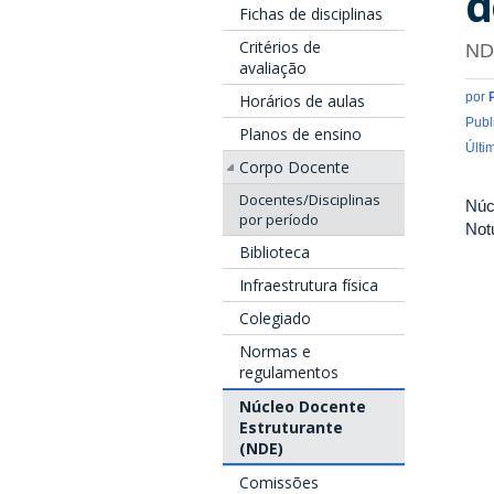
d
Fichas de disciplinas
Critérios de
ND
avaliação
por
Horários de aulas
Publ
Planos de ensino
Últi
Corpo Docente
Docentes/Disciplinas
Núc
por período
Not
Biblioteca
Infraestrutura física
Colegiado
Normas e
regulamentos
Núcleo Docente
Estruturante
(NDE)
Comissões