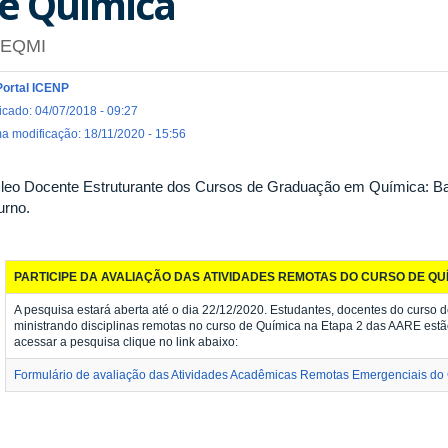
e Química
EQMI
Portal ICENP
icado: 04/07/2018 - 09:27
ma modificação: 18/11/2020 - 15:56
leo Docente Estruturante dos Cursos de Graduação em Química: Bach
urno.
PARTICIPE DA AVALIAÇÃO DAS ATIVIDADES REMOTAS DO CURSO DE QUÍMI
A pesquisa estará aberta até o dia 22/12/2020. Estudantes, docentes do curso 
ministrando disciplinas remotas no curso de Química na Etapa 2 das AARE estã
acessar a pesquisa clique no link abaixo:
Formulário de avaliação das Atividades Acadêmicas Remotas Emergenciais do 