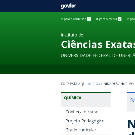
GOVBR
Ir para o conteúdo
1
Ir para o menu
2
Ir pa
Instituto de
Ciências Exata
UNIVERSIDADE FEDERAL DE UBERL
INÍCIO
/
UNIDADES
/
NUCLEO 
QUÍMICA
N
Conheça o curso
N
Projeto Pedagógico
Grade curricular