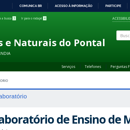
COMUNICA BR
ACESSO À INFORMAÇÃO
PARTICIPE
IR
PARA
ACESSIBIL
ra a busca
3
Ir para o rodapé
4
O
CONTEÚDO
s e Naturais do Pontal
Buscar
ÂNDIA
Serviços
Telefones
Perguntas 
TORIO
aboratório
aboratório de Ensino de