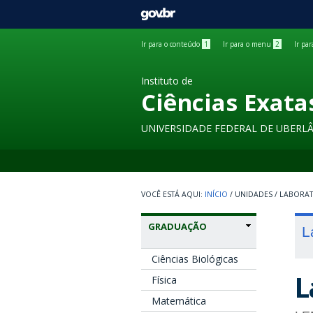
GOVBR
Ir para o conteúdo
1
Ir para o menu
2
Ir pa
Instituto de
Ciências Exata
UNIVERSIDADE FEDERAL DE UBERL
INÍCIO
/
UNIDADES
/
LABORA
GRADUAÇÃO
L
Ciências Biológicas
L
Física
Matemática