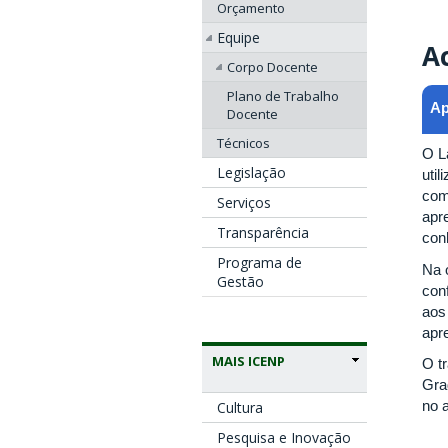
Orçamento
Equipe
A
Corpo Docente
Plano de Trabalho
Ap
Docente
Técnicos
O L
Legislação
uti
com
Serviços
apr
Transparência
con
Programa de
Na 
Gestão
con
aos 
apr
MAIS ICENP
O t
Gra
no 
Cultura
Pesquisa e Inovação