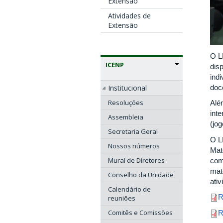
Extensão
Atividades de
Extensão
O L
ICENP
disp
ind
doc
Institucional
Resoluções
Alé
int
Assembleia
(jog
Secretaria Geral
O L
Nossos números
Mat
Mural de Diretores
com
mat
Conselho da Unidade
ativ
Calendário de
R
reuniões
Comitês e Comissões
R