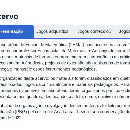
cervo
resentação
Jogos adquiridos
Jogos confeccionados
Jogos
aboratório de Ensino de Matemática (LEMat) possui em seu acervo 
lizados por professores nas aulas de Matemática. Ao longo do curso 
 esses materiais de forma a compreenderem a importância da prátic
endizagem. Além disso, projetos de extensão são realizados de for
heça e manuseie esses instrumentos pedagógicos.
organização deste acervo, os materiais foram classificados em quatro
feccionados, jogos da cultura africana e materiais pedagógicos. Para
materiais disponíveis no laboratório, foram organizados por tipo e id
esenta-se nos quadros, destacando sua foto, nome, objetivo e númer
rabalho de organização e divulgação desses materiais foi feito por 
duação (PBG) pela discente Ana Laura Thezolin sob coordenação de 
ano de 2022.