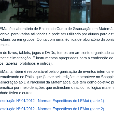
EMat é o laboratório de Ensino do Curso de Graduação em Matemá
onível para várias atividades e pode ser utilizado por alunos para es
ividuais ou em grupos. Conta com uma técnica de laboratório disponíve
entes.
m de livros, tablets, jogos e DVDs, temos um ambiente organizado
ernet e climatização. E instrumentos apropriados para a confecção de
os, tabelas, protótipos e outros).
EMat também é responsável pela organização de eventos internos e 
ematicando no Pátio, que já teve seis edições e acontece no Shopp
emoração ao Dia Nacional da Matemática, que tem como objetivo p
emática por meio de ações que estimulam o raciocínio lógico matemát
idade física e outras.
esolução Nº 01/2012 - Normas Específicas do LEMat (parte 1)
esolução Nº 01/2012 - Normas Específicas do LEMat (parte 2)