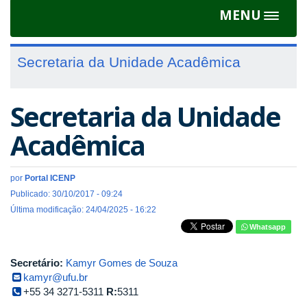
MENU
Toggle
navigat
Secretaria da Unidade Acadêmica
Secretaria da Unidade
Acadêmica
por
Portal ICENP
Publicado: 30/10/2017 - 09:24
Última modificação: 24/04/2025 - 16:22
Whatsapp
Secretário:
Kamyr Gomes de Souza
kamyr@ufu.br
+55 34 3271-5311
R:
5311