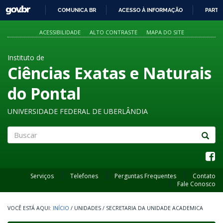
GOVBR
COMUNICA BR
ACESSO À INFORMAÇÃO
PARTI
IR
PARA
ACESSIBILIDADE
ALTO CONTRASTE
MAPA DO SITE
O
CONTEÚDO
Instituto de
Ciências Exatas e Naturais
do Pontal
UNIVERSIDADE FEDERAL DE UBERLÂNDIA
Buscar
Serviços
Telefones
Perguntas Frequentes
Contato
Fale Conosco
INÍCIO
/
UNIDADES
/
SECRETARIA DA UNIDADE ACADEMICA