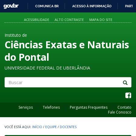
GOVBR
COMUNICA BR
ACESSO À INFORMAÇÃO
PARTI
IR
PARA
ACESSIBILIDADE
ALTO CONTRASTE
MAPA DO SITE
O
CONTEÚDO
Instituto de
Ciências Exatas e Naturais
do Pontal
UNIVERSIDADE FEDERAL DE UBERLÂNDIA
Buscar
Serviços
Telefones
Perguntas Frequentes
Contato
Fale Conosco
INÍCIO
/
EQUIPE
/
DOCENTES