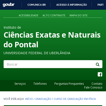
GOVBR
COMUNICA BR
ACESSO À INFORMAÇÃO
PARTI
IR
PARA
ACESSIBILIDADE
ALTO CONTRASTE
MAPA DO SITE
O
CONTEÚDO
Instituto de
Ciências Exatas e Naturais
do Pontal
UNIVERSIDADE FEDERAL DE UBERLÂNDIA
Buscar
Serviços
Telefones
Perguntas Frequentes
Contato
Fale Conosco
INÍCIO
/
GRADUAÇÃO
/
CURSO DE GRADUAÇÃO EM FÍSICA