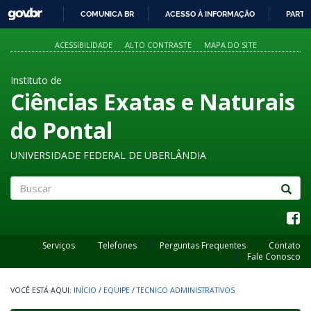
GOVBR
COMUNICA BR
ACESSO À INFORMAÇÃO
PARTI
IR
PARA
ACESSIBILIDADE
ALTO CONTRASTE
MAPA DO SITE
O
CONTEÚDO
Instituto de
Ciências Exatas e Naturais
do Pontal
UNIVERSIDADE FEDERAL DE UBERLÂNDIA
Buscar
Serviços
Telefones
Perguntas Frequentes
Contato
Fale Conosco
INÍCIO
/
EQUIPE
/
TECNICO ADMINISTRATIVOS