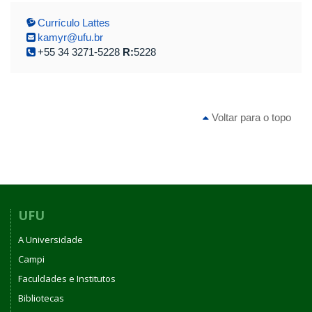
Currículo Lattes
kamyr@ufu.br
+55 34 3271-5228
R:
5228
Voltar para o topo
UFU
A Universidade
Campi
Faculdades e Institutos
Bibliotecas