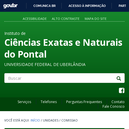
GOVBR
COMUNICA BR
ACESSO À INFORMAÇÃO
PARTI
IR
PARA
ACESSIBILIDADE
ALTO CONTRASTE
MAPA DO SITE
O
CONTEÚDO
Instituto de
Ciências Exatas e Naturais
do Pontal
UNIVERSIDADE FEDERAL DE UBERLÂNDIA
Buscar
Serviços
Telefones
Perguntas Frequentes
Contato
Fale Conosco
INÍCIO
/
UNIDADES
/
COMISSAO