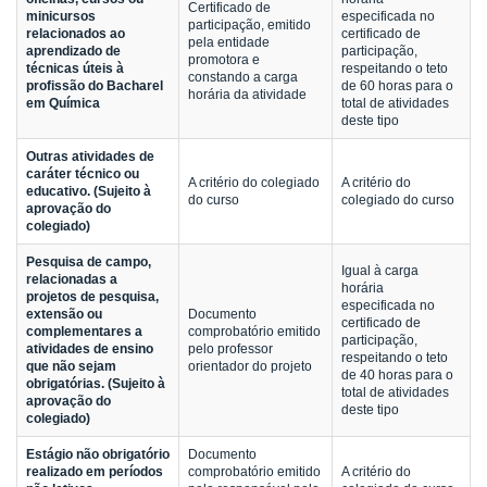
Certificado de
minicursos
especificada no
participação, emitido
relacionados ao
certificado de
pela entidade
aprendizado de
participação,
promotora e
técnicas úteis à
respeitando o teto
constando a carga
profissão do Bacharel
de 60 horas para o
horária da atividade
em Química
total de atividades
deste tipo
Outras atividades de
caráter técnico ou
A critério do colegiado
A critério do
educativo. (Sujeito à
do curso
colegiado do curso
aprovação do
colegiado)
Pesquisa de campo,
Igual à carga
relacionadas a
horária
projetos de pesquisa,
especificada no
extensão ou
Documento
certificado de
complementares a
comprobatório emitido
participação,
atividades de ensino
pelo professor
respeitando o teto
que não sejam
orientador do projeto
de 40 horas para o
obrigatórias. (Sujeito à
total de atividades
aprovação do
deste tipo
colegiado)
Estágio não obrigatório
Documento
realizado em períodos
comprobatório emitido
A critério do