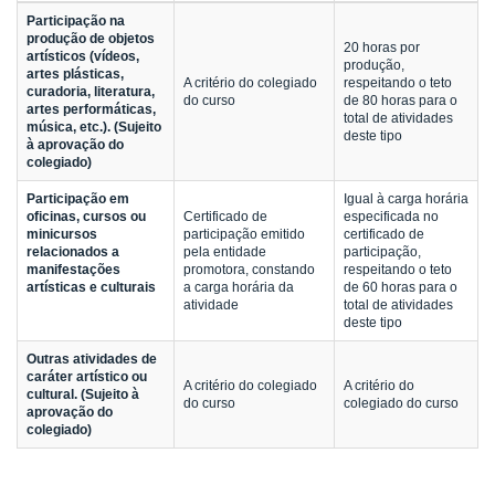
Participação na
produção de objetos
20 horas por
artísticos (vídeos,
produção,
artes plásticas,
A critério do colegiado
respeitando o teto
curadoria, literatura,
do curso
de 80 horas para o
artes performáticas,
total de atividades
música, etc.). (Sujeito
deste tipo
à aprovação do
colegiado)
Participação em
Igual à carga horária
oficinas, cursos ou
Certificado de
especificada no
minicursos
participação emitido
certificado de
relacionados a
pela entidade
participação,
manifestações
promotora, constando
respeitando o teto
artísticas e culturais
a carga horária da
de 60 horas para o
atividade
total de atividades
deste tipo
Outras atividades de
caráter artístico ou
A critério do colegiado
A critério do
cultural. (Sujeito à
do curso
colegiado do curso
aprovação do
colegiado)