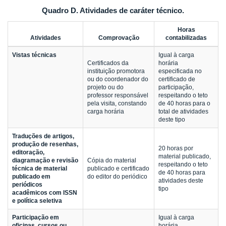
Quadro D. Atividades de caráter técnico.
Horas
Atividades
Comprovação
contabilizadas
Vistas técnicas
Igual à carga
Certificados da
horária
instituição promotora
especificada no
ou do coordenador do
certificado de
projeto ou do
participação,
professor responsável
respeitando o teto
pela visita, constando
de 40 horas para o
carga horária
total de atividades
deste tipo
Traduções de artigos,
produção de resenhas,
20 horas por
editoração,
material publicado,
diagramação e revisão
Cópia do material
respeitando o teto
técnica de material
publicado e certificado
de 40 horas para
publicado em
do editor do periódico
atividades deste
periódicos
tipo
acadêmicos com ISSN
e política seletiva
Participação em
Igual à carga
oficinas, cursos ou
horária