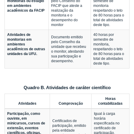
monitorias ou estágio
pelo Conselho do
semestre de
em ambientes
FACIP que ateste a
monitoria
acadêmicos da FACIP
realização da
respeitando o teto
monitoria e o
de 80 horas para o
desempenho do
total de atividades
monitor
deste tipo.
Atividades de
40 horas por
Documento emitido
monitorias em
semestre de
pelo Conselho da
ambientes
monitoria,
unidade que recebeu
acadêmicos de outras
respeitando o teto
o monitor, atestando
unidades da UFU.
de 80 horas para o
sua participação e
total de atividades
desempenho.
deste tipo.
Quadro B. Atividades de caráter científico
Horas
Atividades
Comprovação
contabilizadas
Participação, como
Igual à carga
ouvinte, em
horária
Certificados de
minicursos, cursos de
especificada no
participação, emitido
extensão, eventos
certificado de
pela entidade
científicos, oficinas,
participação,