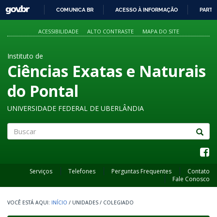
GOVBR
COMUNICA BR
ACESSO À INFORMAÇÃO
PARTI
IR
PARA
ACESSIBILIDADE
ALTO CONTRASTE
MAPA DO SITE
O
CONTEÚDO
Instituto de
Ciências Exatas e Naturais
do Pontal
UNIVERSIDADE FEDERAL DE UBERLÂNDIA
Buscar
Serviços
Telefones
Perguntas Frequentes
Contato
Fale Conosco
INÍCIO
/
UNIDADES
/
COLEGIADO