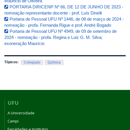
Mauricio de Oliveira
PORTARIA DIRICENP Nº 66, DE 12 DE JUNHO DE 2023 -
nomeação representante docente - prof. Luís Dinelli
Portaria de Pessoal UFU Nº 1446, de 08 de março de 2024 -
nomeação - profa. Fernanda Rigue e prof. André Bogado
Portaria de Pessoal UFU Nº 4949, de 09 de setembro de
2024 - nomeação - profa. Regina e Luiz G. M. Silva;
exoneração Maurício
Tópicos:
Colegiado
Química
UFU
A Universidade
Campi
Faculdades e Institutos