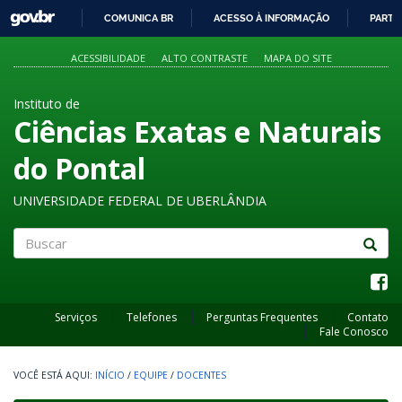
GOVBR
COMUNICA BR
ACESSO À INFORMAÇÃO
PARTI
IR
PARA
ACESSIBILIDADE
ALTO CONTRASTE
MAPA DO SITE
O
CONTEÚDO
Instituto de
Ciências Exatas e Naturais
do Pontal
UNIVERSIDADE FEDERAL DE UBERLÂNDIA
Buscar
Serviços
Telefones
Perguntas Frequentes
Contato
Fale Conosco
INÍCIO
/
EQUIPE
/
DOCENTES