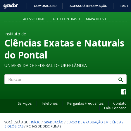
GOVBR
COMUNICA BR
ACESSO À INFORMAÇÃO
PARTI
IR
PARA
ACESSIBILIDADE
ALTO CONTRASTE
MAPA DO SITE
O
CONTEÚDO
Instituto de
Ciências Exatas e Naturais
do Pontal
UNIVERSIDADE FEDERAL DE UBERLÂNDIA
Buscar
Serviços
Telefones
Perguntas Frequentes
Contato
Fale Conosco
INÍCIO
/
GRADUAÇÃO
/
CURSO DE GRADUAÇÃO EM CIÊNCIAS
BIOLÓGICAS
/
FICHAS DE DISCIPLINAS