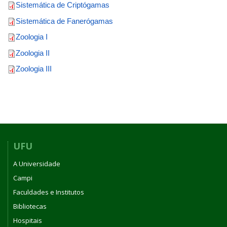
Sistemática de Criptógamas
Sistemática de Fanerógamas
Zoologia I
Zoologia II
Zoologia III
UFU
A Universidade
Campi
Faculdades e Institutos
Bibliotecas
Hospitais