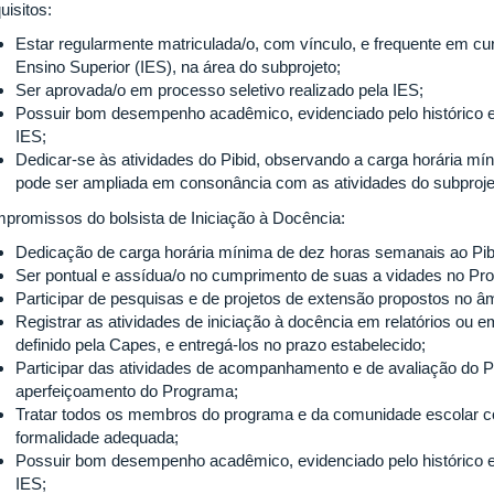
uisitos:
Estar regularmente matriculada/o, com vínculo, e frequente em curs
Ensino Superior (IES), na área do subprojeto;
Ser aprovada/o em processo seletivo realizado pela IES;
Possuir bom desempenho acadêmico, evidenciado pelo histórico 
IES;
Dedicar-se às atividades do Pibid, observando a carga horária mí
pode ser ampliada em consonância com as atividades do subproje
promissos do bolsista de Iniciação à Docência:
Dedicação de carga horária mínima de dez horas semanais ao Pib
Ser pontual e assídua/o no cumprimento de suas a vidades no Pr
Participar de pesquisas e de projetos de extensão propostos no âm
Registrar as atividades de iniciação à docência em relatórios ou e
definido pela Capes, e entregá-los no prazo estabelecido;
Participar das atividades de acompanhamento e de avaliação do P
aperfeiçoamento do Programa;
Tratar todos os membros do programa e da comunidade escolar co
formalidade adequada;
Possuir bom desempenho acadêmico, evidenciado pelo histórico 
IES;