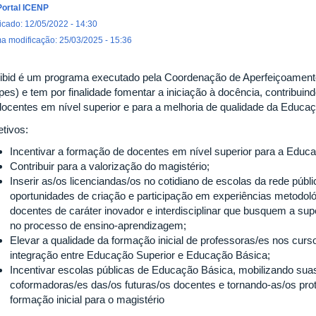
Portal ICENP
icado: 12/05/2022 - 14:30
ma modificação: 25/03/2025 - 15:36
ibid é um programa executado pela Coordenação de Aperfeiçoamento
pes) e tem por finalidade fomentar a iniciação à docência, contribuin
docentes em nível superior e para a melhoria de qualidade da Educaçã
etivos:
Incentivar a formação de docentes em nível superior para a Educ
Contribuir para a valorização do magistério;
Inserir as/os licenciandas/os no cotidiano de escolas da rede púb
oportunidades de criação e participação em experiências metodoló
docentes de caráter inovador e interdisciplinar que busquem a su
no processo de ensino-aprendizagem;
Elevar a qualidade da formação inicial de professoras/es nos curs
integração entre Educação Superior e Educação Básica;
Incentivar escolas públicas de Educação Básica, mobilizando su
coformadoras/es das/os futuras/os docentes e tornando-as/os pro
formação inicial para o magistério