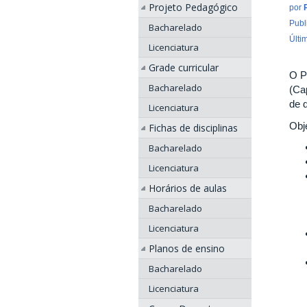
Projeto Pedagógico
por
Publ
Bacharelado
Últi
Licenciatura
Grade curricular
O P
Bacharelado
(Ca
de 
Licenciatura
Obj
Fichas de disciplinas
Bacharelado
Licenciatura
Horários de aulas
Bacharelado
Licenciatura
Planos de ensino
Bacharelado
Licenciatura