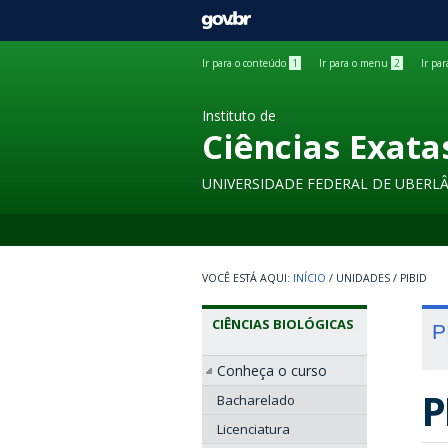
GOVBR
Ir para o conteúdo
1
Ir para o menu
2
Ir pa
Instituto de
Ciências Exata
UNIVERSIDADE FEDERAL DE UBERL
INÍCIO
/
UNIDADES
/
PIBID
CIÊNCIAS BIOLÓGICAS
P
Conheça o curso
P
Bacharelado
Licenciatura