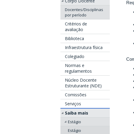
Corpo Docente
Req
Docentes/Disciplinas
por período
Critérios de
avaliação
Biblioteca
Infraestrutura física
Colegiado
Com
Normas e
regulamentos
Núcleo Docente
Estruturante (NDE)
Comissões
Serviços
Saiba mais
Estágio
Estágio