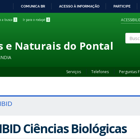
COMUNICA BR
ACESSO À INFORMAÇÃO
PARTICIPE
IR
PARA
ACESSIBIL
ra a busca
3
Ir para o rodapé
4
O
CONTEÚDO
s e Naturais do Pontal
Buscar
ÂNDIA
Serviços
Telefones
Perguntas 
IBID
IBID Ciências Biológicas