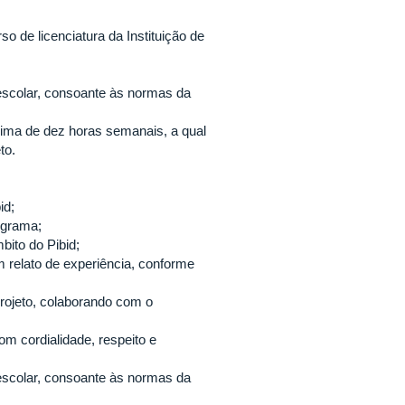
o de licenciatura da Instituição de
escolar, consoante às normas da
nima de dez horas semanais, a qual
to.
id;
ograma;
bito do Pibid;
m relato de experiência, conforme
rojeto, colaborando com o
m cordialidade, respeito e
escolar, consoante às normas da