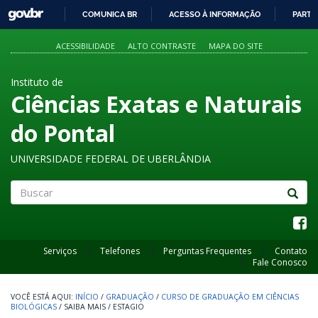
GOVBR
COMUNICA BR
ACESSO À INFORMAÇÃO
PARTI
IR
PARA
ACESSIBILIDADE
ALTO CONTRASTE
MAPA DO SITE
O
CONTEÚDO
Instituto de
Ciências Exatas e Naturais
do Pontal
UNIVERSIDADE FEDERAL DE UBERLÂNDIA
Buscar
Serviços
Telefones
Perguntas Frequentes
Contato
Fale Conosco
INÍCIO
/
GRADUAÇÃO
/
CURSO DE GRADUAÇÃO EM CIÊNCIAS
BIOLÓGICAS
/
SAIBA MAIS
/
ESTAGIO