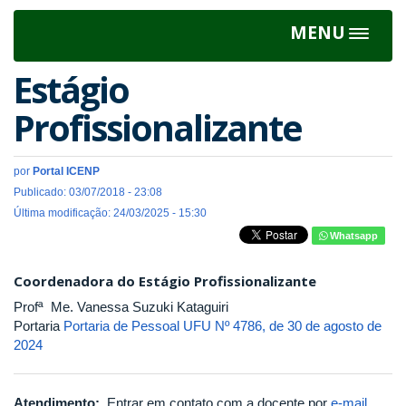
MENU
Toggle
navigat
Estágio
Profissionalizante
por
Portal ICENP
Publicado: 03/07/2018 - 23:08
Última modificação: 24/03/2025 - 15:30
Whatsapp
Coordenadora do Estágio Profissionalizante
Profª Me. Vanessa Suzuki Kataguiri
Portaria
Portaria de Pessoal UFU Nº 4786, de 30 de agosto de
2024
Atendimento:
Entrar em contato com a docente por
e-mail