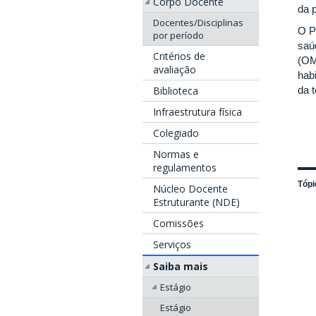
Corpo Docente
da 
Docentes/Disciplinas
O P
por período
saú
Critérios de
(OM
avaliação
hab
Biblioteca
da t
Infraestrutura física
Colegiado
Normas e
regulamentos
Tópi
Núcleo Docente
Estruturante (NDE)
Comissões
Serviços
Saiba mais
Estágio
Estágio