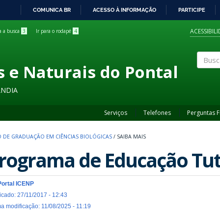
COMUNICA BR
ACESSO À INFORMAÇÃO
PARTICIPE
IR
PARA
ACESSIBIL
ra a busca
3
Ir para o rodapé
4
O
CONTEÚDO
s e Naturais do Pontal
Buscar
ÂNDIA
Serviços
Telefones
Perguntas 
 DE GRADUAÇÃO EM CIÊNCIAS BIOLÓGICAS
/
SAIBA MAIS
rograma de Educação Tut
Portal ICENP
icado: 27/11/2017 - 12:43
ma modificação: 11/08/2025 - 11:19