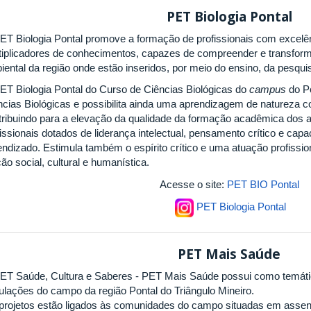
PET Biologia Pontal
ET Biologia Pontal promove a formação de profissionais com excelê
tiplicadores de conhecimentos, capazes de compreender e transformar
iental da região onde estão inseridos, por meio do ensino, da pesquis
ET Biologia Pontal do Curso de Ciências Biológicas do
campus
do Po
cias Biológicas e possibilita ainda uma aprendizagem de natureza cole
tribuindo para a elevação da qualidade da formação acadêmica dos
fissionais dotados de liderança intelectual, pensamento crítico e ca
endizado. Estimula também o espírito crítico e uma atuação profission
ão social, cultural e humanística.
Acesse o site:
PET BIO Pontal
PET Biologia Pontal
PET Mais Saúde
ET Saúde, Cultura e Saberes - PET Mais Saúde possui como temátic
ulações do campo da região Pontal do Triângulo Mineiro.
projetos estão ligados às comunidades do campo situadas em assent