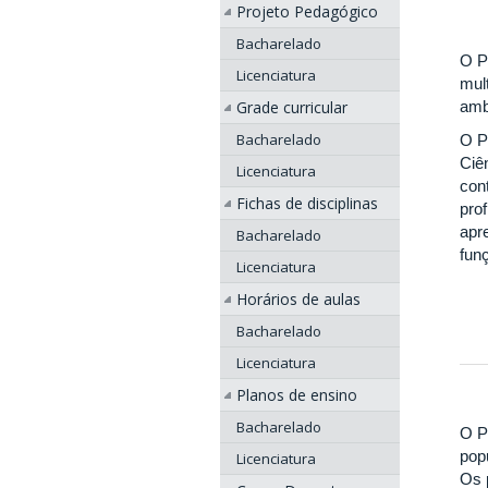
Projeto Pedagógico
Bacharelado
O P
Licenciatura
mul
amb
Grade curricular
Bacharelado
O P
Ciên
Licenciatura
con
Fichas de disciplinas
pro
apr
Bacharelado
funç
Licenciatura
Horários de aulas
Bacharelado
Licenciatura
Planos de ensino
Bacharelado
O P
pop
Licenciatura
Os 