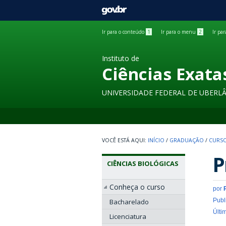
GOVBR
Ir para o conteúdo
1
Ir para o menu
2
Ir pa
Instituto de
Ciências Exata
UNIVERSIDADE FEDERAL DE UBERL
INÍCIO
/
GRADUAÇÃO
/
CURSO
P
CIÊNCIAS BIOLÓGICAS
Conheça o curso
por
Publ
Bacharelado
Últi
Licenciatura