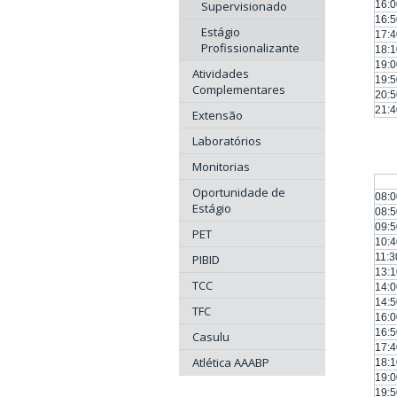
16:0
Supervisionado
16:5
Estágio
17:4
Profissionalizante
18:1
19:0
Atividades
19:5
Complementares
20:5
21:4
Extensão
Laboratórios
Monitorias
Oportunidade de
08:0
Estágio
08:5
09:5
PET
10:4
11:3
PIBID
13:1
TCC
14:0
14:5
TFC
16:0
16:5
Casulu
17:4
Atlética AAABP
18:1
19:0
19:5