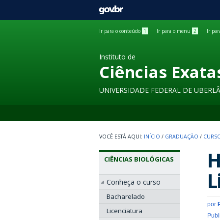
GOVBR
Ir para o conteúdo
1
Ir para o menu
2
Ir pa
Instituto de
Ciências Exata
UNIVERSIDADE FEDERAL DE UBERL
INÍCIO
/
GRADUAÇÃO
/
CURSO
H
CIÊNCIAS BIOLÓGICAS
L
Conheça o curso
Bacharelado
por
Licenciatura
Publ