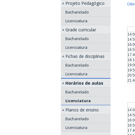
Projeto Pedagógico
Últi
Bacharelado
Licenciatura
Grade curricular
14:0
Bacharelado
14:5
16:0
Licenciatura
16:5
17:4
Fichas de disciplinas
18:1
Bacharelado
19:0
19:5
Licenciatura
20:5
21:4
Horários de aulas
Bacharelado
Licenciatura
Planos de ensino
14:0
14:5
Bacharelado
16:0
16:5
Licenciatura
17:4