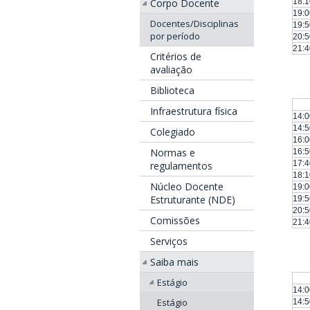
18:1
Corpo Docente
19:0
Docentes/Disciplinas
19:5
por período
20:5
21:4
Critérios de
avaliação
Biblioteca
Infraestrutura física
14:0
14:5
Colegiado
16:0
Normas e
16:5
17:4
regulamentos
18:1
Núcleo Docente
19:0
Estruturante (NDE)
19:5
20:5
Comissões
21:4
Serviços
Saiba mais
Estágio
14:0
Estágio
14:5