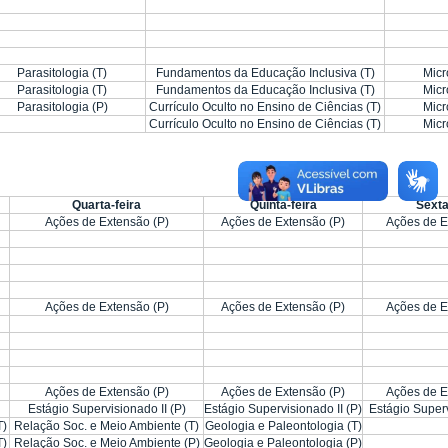
Parasitologia (T)
Fundamentos da Educação Inclusiva (T)
Micr
Parasitologia (T)
Fundamentos da Educação Inclusiva (T)
Micr
Parasitologia (P)
Currículo Oculto no Ensino de Ciências (T)
Micr
Currículo Oculto no Ensino de Ciências (T)
Micr
Quarta-feira
Quinta-feira
Sexta
Ações de Extensão (P)
Ações de Extensão (P)
Ações de E
Ações de Extensão (P)
Ações de Extensão (P)
Ações de E
Ações de Extensão (P)
Ações de Extensão (P)
Ações de E
Estágio Supervisionado II (P)
Estágio Supervisionado II (P)
Estágio Superv
T)
Relação Soc. e Meio Ambiente (T)
Geologia e Paleontologia (T)
T)
Relação Soc. e Meio Ambiente (P)
Geologia e Paleontologia (P)