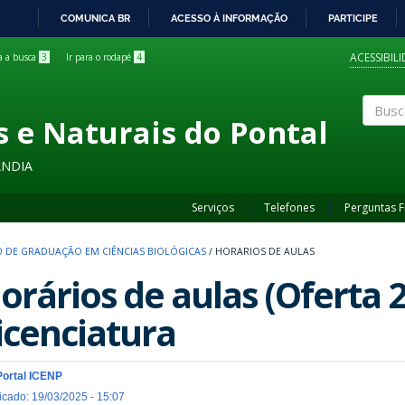
COMUNICA BR
ACESSO À INFORMAÇÃO
PARTICIPE
IR
PARA
ACESSIBIL
ra a busca
3
Ir para o rodapé
4
O
CONTEÚDO
s e Naturais do Pontal
Buscar
ÂNDIA
Serviços
Telefones
Perguntas 
 DE GRADUAÇÃO EM CIÊNCIAS BIOLÓGICAS
/
HORARIOS DE AULAS
orários de aulas (Oferta 
icenciatura
Portal ICENP
icado: 19/03/2025 - 15:07