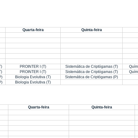
Quarta-feira
Quinta-feira
T)
PROINTER I (T)
Sistemática de Criptógamas (T)
Quími
T)
PROINTER I (T)
Sistemática de Criptógamas (T)
Quími
P)
Biologia Evolutiva (T)
Sistemática de Criptógamas (P)
P)
Biologia Evolutiva (T)
Quarta-feira
Quinta-feira