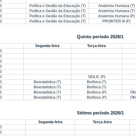
0
0
Política e Gestão da Educação (T)
Anatomia Humana (T)
0
Política e Gestão da Educação (T)
Anatomia Humana (T)
0
Política e Gestão da Educação (T)
Anatomia Humana (P)
0
Política e Gestão da Educação (T)
PROINTER III (P)
Quinto período 2026/1
Segunda-feira
Terça-feira
0
0
0
0
0
0
SEILIC (P)
0
Bioestatística (T)
Biofísica (T)
0
Bioestatística (T)
Biofísica (T)
0
Bioestatística (T)
Biofísica (P)
Ofi
0
Bioestatística (T)
Biofísica (P)
Ofi
Sétimo período 2026/1
Segunda-feira
Terça-feira
0
0