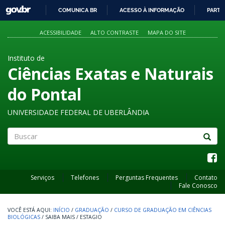
GOVBR
COMUNICA BR
ACESSO À INFORMAÇÃO
PARTI
IR
PARA
ACESSIBILIDADE
ALTO CONTRASTE
MAPA DO SITE
O
CONTEÚDO
Instituto de
Ciências Exatas e Naturais
do Pontal
UNIVERSIDADE FEDERAL DE UBERLÂNDIA
Buscar
Serviços
Telefones
Perguntas Frequentes
Contato
Fale Conosco
INÍCIO
/
GRADUAÇÃO
/
CURSO DE GRADUAÇÃO EM CIÊNCIAS
BIOLÓGICAS
/
SAIBA MAIS
/
ESTAGIO