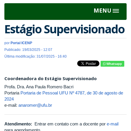
MENU
Toggle
navigat
Estágio Supervisionado
por
Portal ICENP
Publicado: 19/03/2025 - 12:07
Última modificação: 31/07/2025 - 16:40
Whatsapp
Coordenadora do Estágio Supervisionado
Profa. Dra. Ana Paula Romero Bacri
Portaria
Portaria de Pessoal UFU Nº 4787, de 30 de agosto de
2024
e-mail:
anaromer@ufu.br
Atendimento:
Entrar em contato com a docente por
e-mail
para agendamento.