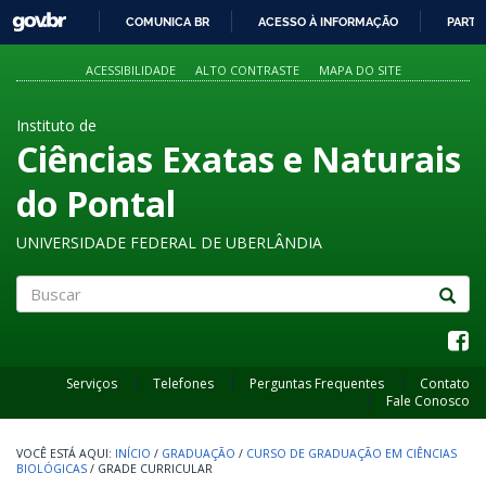
GOVBR
COMUNICA BR
ACESSO À INFORMAÇÃO
PARTI
IR
PARA
ACESSIBILIDADE
ALTO CONTRASTE
MAPA DO SITE
O
CONTEÚDO
Instituto de
Ciências Exatas e Naturais
do Pontal
UNIVERSIDADE FEDERAL DE UBERLÂNDIA
Buscar
Serviços
Telefones
Perguntas Frequentes
Contato
Fale Conosco
INÍCIO
/
GRADUAÇÃO
/
CURSO DE GRADUAÇÃO EM CIÊNCIAS
BIOLÓGICAS
/
GRADE CURRICULAR