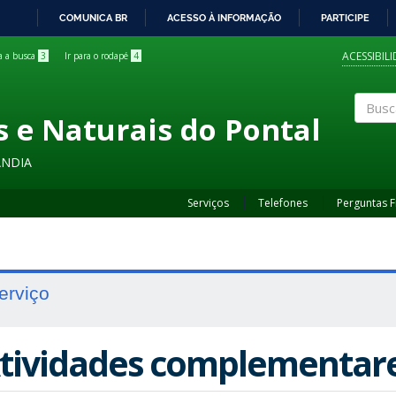
COMUNICA BR
ACESSO À INFORMAÇÃO
PARTICIPE
IR
PARA
ACESSIBIL
ra a busca
3
Ir para o rodapé
4
O
CONTEÚDO
s e Naturais do Pontal
Buscar
ÂNDIA
Serviços
Telefones
Perguntas 
erviço
tividades complementar