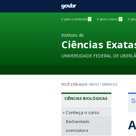
GOVBR
Ir para o conteúdo
1
Ir para o menu
2
Ir pa
Instituto de
Ciências Exata
UNIVERSIDADE FEDERAL DE UBERL
INÍCIO
/
SERVICOS
CIÊNCIAS BIOLÓGICAS
S
Conheça o curso
A
Bacharelado
Licenciatura