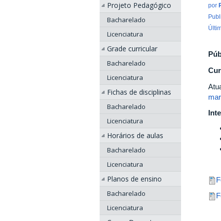
Projeto Pedagógico
por
Publ
Bacharelado
Últi
Licenciatura
Grade curricular
Púb
Bacharelado
Cur
Licenciatura
Atu
Fichas de disciplinas
mar
Bacharelado
Int
Licenciatura
Horários de aulas
Bacharelado
Licenciatura
Planos de ensino
F
Bacharelado
F
Licenciatura