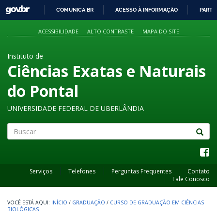
GOVBR
COMUNICA BR
ACESSO À INFORMAÇÃO
PARTI
IR
PARA
ACESSIBILIDADE
ALTO CONTRASTE
MAPA DO SITE
O
CONTEÚDO
Instituto de
Ciências Exatas e Naturais
do Pontal
UNIVERSIDADE FEDERAL DE UBERLÂNDIA
Buscar
Serviços
Telefones
Perguntas Frequentes
Contato
Fale Conosco
INÍCIO
/
GRADUAÇÃO
/
CURSO DE GRADUAÇÃO EM CIÊNCIAS
BIOLÓGICAS