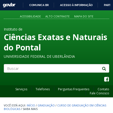
GOVBR
COMUNICA BR
ACESSO À INFORMAÇÃO
PARTI
IR
PARA
ACESSIBILIDADE
ALTO CONTRASTE
MAPA DO SITE
O
CONTEÚDO
Instituto de
Ciências Exatas e Naturais
do Pontal
UNIVERSIDADE FEDERAL DE UBERLÂNDIA
Buscar
Serviços
Telefones
Perguntas Frequentes
Contato
Fale Conosco
INÍCIO
/
GRADUAÇÃO
/
CURSO DE GRADUAÇÃO EM CIÊNCIAS
BIOLÓGICAS
/
SAIBA MAIS