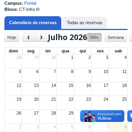
Campus:
Pontal
Bloco:
CT-Infra III
Calendário de reservas
(aba ativa)
Todas as reservas
Julho 2026
‹
›
Hoje
Mês
Semana
dom
seg
ter
qua
qui
sex
sab
28
29
30
1
2
3
4
5
6
7
8
9
10
11
12
13
14
15
16
17
18
19
20
21
22
23
24
25
26
27
28
29
30
31
1
2
3
4
5
6
7
8