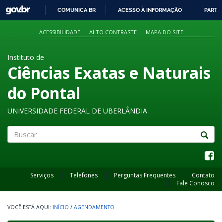
GOVBR
COMUNICA BR
ACESSO À INFORMAÇÃO
PARTI
IR
PARA
ACESSIBILIDADE
ALTO CONTRASTE
MAPA DO SITE
O
CONTEÚDO
Instituto de
Ciências Exatas e Naturais
do Pontal
UNIVERSIDADE FEDERAL DE UBERLÂNDIA
Buscar
Serviços
Telefones
Perguntas Frequentes
Contato
Fale Conosco
INÍCIO
/
AGENDAMENTO