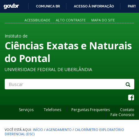
GOVBR
COMUNICA BR
ACESSO À INFORMAÇÃO
PARTI
IR
PARA
ACESSIBILIDADE
ALTO CONTRASTE
MAPA DO SITE
O
CONTEÚDO
Instituto de
Ciências Exatas e Naturais
do Pontal
UNIVERSIDADE FEDERAL DE UBERLÂNDIA
Buscar
Serviços
Telefones
Perguntas Frequentes
Contato
Fale Conosco
INÍCIO
/
AGENDAMENTO
/
CALORÍMETRO EXPLORATÓRIO
DIFERENCIAL (DSC)