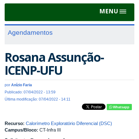
MENU
Toggle
navigat
Agendamentos
Rosana Assunção-
ICENP-UFU
por
Anízio Faria
Publicado: 07/04/2022 - 13:59
Última modificação: 07/04/2022 - 14:11
Whatsapp
Recurso:
Calorímetro Exploratório Diferencial (DSC)
Campus/Bloco:
CT-Infra III