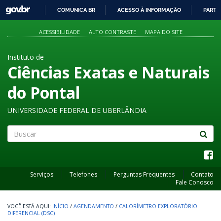
GOVBR
COMUNICA BR
ACESSO À INFORMAÇÃO
PARTI
IR
PARA
ACESSIBILIDADE
ALTO CONTRASTE
MAPA DO SITE
O
CONTEÚDO
Instituto de
Ciências Exatas e Naturais
do Pontal
UNIVERSIDADE FEDERAL DE UBERLÂNDIA
Buscar
Serviços
Telefones
Perguntas Frequentes
Contato
Fale Conosco
INÍCIO
/
AGENDAMENTO
/
CALORÍMETRO EXPLORATÓRIO
DIFERENCIAL (DSC)