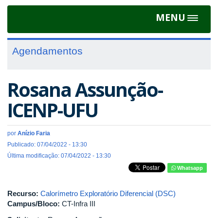
MENU
Toggle
navigat
Agendamentos
Rosana Assunção-
ICENP-UFU
por
Anízio Faria
Publicado: 07/04/2022 - 13:30
Última modificação: 07/04/2022 - 13:30
Whatsapp
Recurso:
Calorímetro Exploratório Diferencial (DSC)
Campus/Bloco:
CT-Infra III