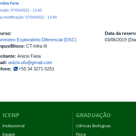
Anízio Faria
icado: 07/04/2022 - 13:40
ma modificação: 07/04/2022 - 13:40
urso:
Data da reser
orímetro Exploratório Diferencial (DSC)
03/06/2019 (Dia
pus/Bloco:
CT-Infra III
icitante:
Anizio Faria
ail:
anizio.ufu@gmail.com
efone:
+55 34 3271-5251
ICENP
GRADUAÇÃO
Institucional
Ciências Biológicas
Equipe
Física