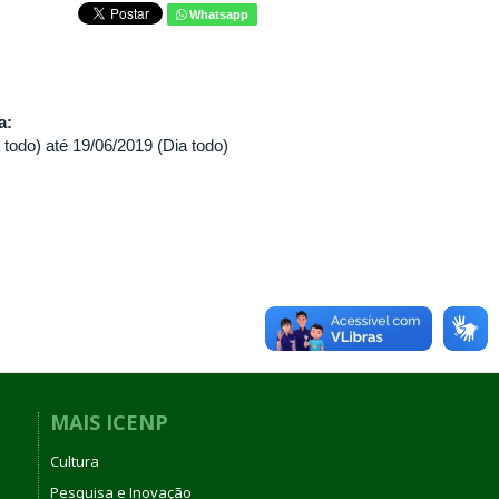
Whatsapp
va:
 todo)
até
19/06/2019 (Dia todo)
MAIS ICENP
Cultura
Pesquisa e Inovação