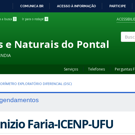
COMUNICA BR
ACESSO À INFORMAÇÃO
PARTICIPE
IR
PARA
ACESSIBIL
ra a busca
3
Ir para o rodapé
4
O
CONTEÚDO
s e Naturais do Pontal
Buscar
ÂNDIA
Serviços
Telefones
Perguntas 
ORÍMETRO EXPLORATÓRIO DIFERENCIAL (DSC)
gendamentos
nizio Faria-ICENP-UFU