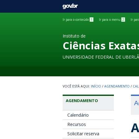
GOVBR
Ir para o conteúdo
1
Ir para o menu
2
Ir pa
Instituto de
Ciências Exata
UNIVERSIDADE FEDERAL DE UBERL
INÍCIO
/
AGENDAMENTO
/
CAL
AGENDAMENTO
A
Calendário
A
Recursos
Solicitar reserva