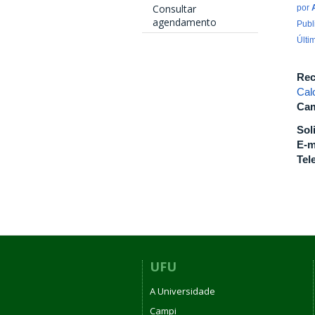
Consultar
por
agendamento
Publ
Últi
Rec
Cal
Cam
Sol
E-m
Tel
UFU
A Universidade
Campi