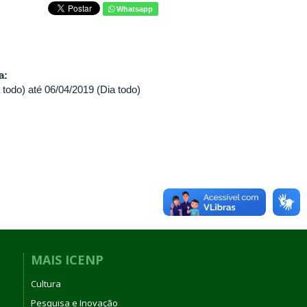
Whatsapp
va:
 todo)
até
06/04/2019 (Dia todo)
MAIS ICENP
Cultura
Pesquisa e Inovação