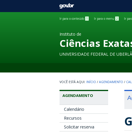
GOVBR
Ir para o conteúdo
1
Ir para o menu
2
Ir pa
Instituto de
Ciências Exata
UNIVERSIDADE FEDERAL DE UBERL
INÍCIO
/
AGENDAMENTO
/
CAL
AGENDAMENTO
A
Calendário
G
Recursos
Solicitar reserva