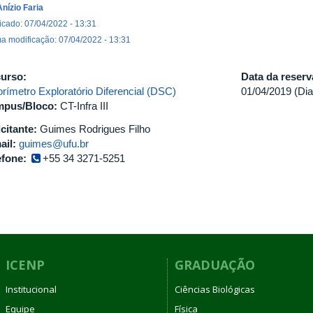
Anízio Faria
icado: 07/04/2022 - 13:31
ma modificação: 07/04/2022 - 13:31
urso:
Data da reser
orímetro Exploratório Diferencial (DSC)
01/04/2019 (Dia
pus/Bloco:
CT-Infra III
icitante:
Guimes Rodrigues Filho
ail:
guimes@ufu.br
efone:
+55 34 3271-5251
ICENP
GRADUAÇÃO
Institucional
Ciências Biológicas
Equipe
Física