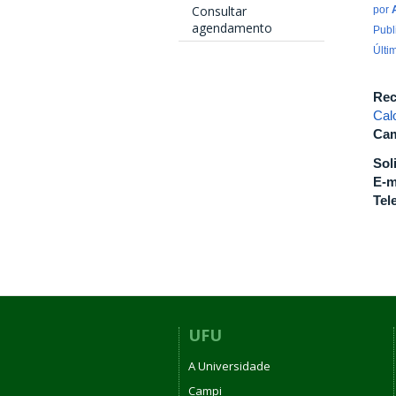
Consultar
por
agendamento
Publ
Últi
Rec
Cal
Cam
Sol
E-m
Tel
UFU
A Universidade
Campi