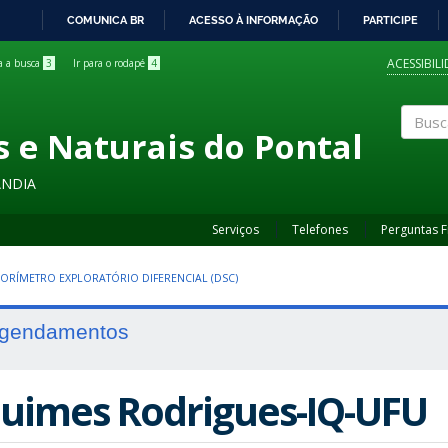
COMUNICA BR
ACESSO À INFORMAÇÃO
PARTICIPE
IR
PARA
ACESSIBIL
ra a busca
3
Ir para o rodapé
4
O
CONTEÚDO
s e Naturais do Pontal
Buscar
ÂNDIA
Serviços
Telefones
Perguntas 
ORÍMETRO EXPLORATÓRIO DIFERENCIAL (DSC)
gendamentos
uimes Rodrigues-IQ-UFU