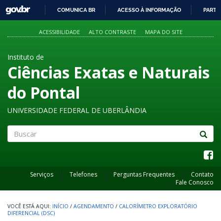
GOVBR
COMUNICA BR
ACESSO À INFORMAÇÃO
PARTI
IR
PARA
ACESSIBILIDADE
ALTO CONTRASTE
MAPA DO SITE
O
CONTEÚDO
Instituto de
Ciências Exatas e Naturais
do Pontal
UNIVERSIDADE FEDERAL DE UBERLÂNDIA
Buscar
Serviços
Telefones
Perguntas Frequentes
Contato
Fale Conosco
INÍCIO
/
AGENDAMENTO
/
CALORÍMETRO EXPLORATÓRIO
DIFERENCIAL (DSC)