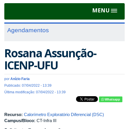
MENU
Toggle
navigat
Agendamentos
Rosana Assunção-
ICENP-UFU
por
Anízio Faria
Publicado: 07/04/2022 - 13:39
Última modificação: 07/04/2022 - 13:39
Whatsapp
Recurso:
Calorímetro Exploratório Diferencial (DSC)
Campus/Bloco:
CT-Infra III