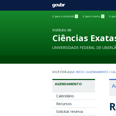
GOVBR
Ir para o conteúdo
1
Ir para o menu
2
Ir pa
Instituto de
Ciências Exata
UNIVERSIDADE FEDERAL DE UBERL
INÍCIO
/
AGENDAMENTO
/
CAL
AGENDAMENTO
A
Calendário
R
Recursos
Solicitar reserva