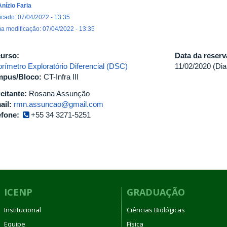
Anízio Faria
icado: 07/04/2022 - 13:35
ma modificação: 07/04/2022 - 13:35
urso:
Data da reser
orímetro Exploratório Diferencial (DSC)
11/02/2020 (Dia
pus/Bloco:
CT-Infra III
icitante:
Rosana Assunção
ail:
rmn.assuncao@gmail.com
efone:
+55 34 3271-5251
ICENP
GRADUAÇÃO
Institucional
Ciências Biológicas
Equipe
Física