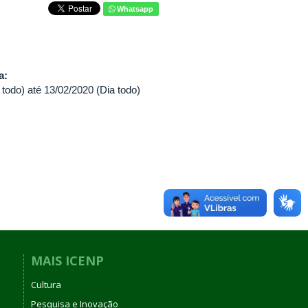
Whatsapp
va:
 todo)
até
13/02/2020 (Dia todo)
MAIS ICENP
Cultura
Pesquisa e Inovação