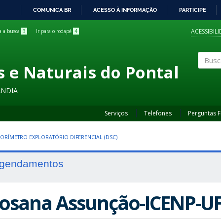
COMUNICA BR
ACESSO À INFORMAÇÃO
PARTICIPE
IR
PARA
ACESSIBIL
ra a busca
3
Ir para o rodapé
4
O
CONTEÚDO
s e Naturais do Pontal
Buscar
ÂNDIA
Serviços
Telefones
Perguntas 
ORÍMETRO EXPLORATÓRIO DIFERENCIAL (DSC)
gendamentos
osana Assunção-ICENP-U