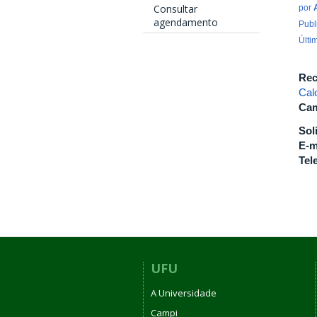
Consultar
por
agendamento
Publ
Últi
Rec
Cal
Cam
Sol
E-m
Tel
UFU
A Universidade
Campi