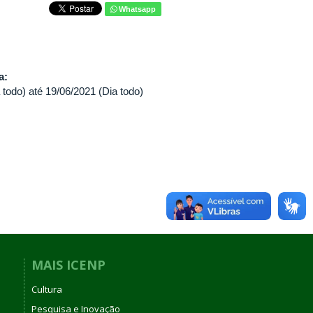
Whatsapp
va:
 todo)
até
19/06/2021 (Dia todo)
MAIS ICENP
Cultura
Pesquisa e Inovação