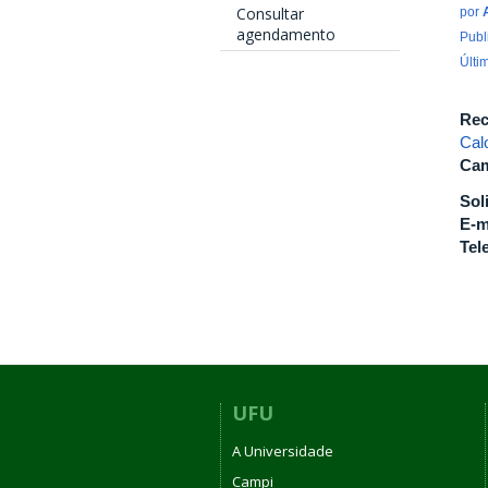
Consultar
por
agendamento
Publ
Últi
Rec
Cal
Cam
Sol
E-m
Tel
UFU
A Universidade
Campi