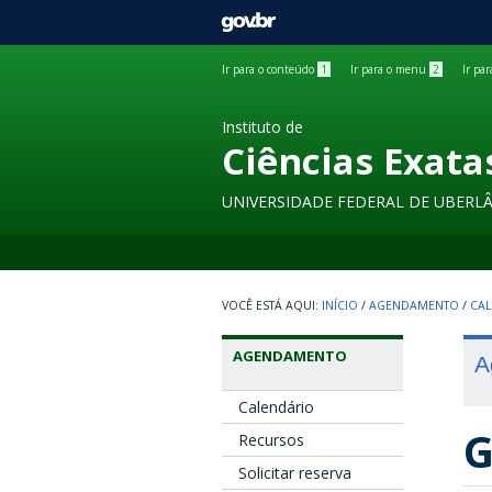
GOVBR
Ir para o conteúdo
1
Ir para o menu
2
Ir pa
Instituto de
Ciências Exata
UNIVERSIDADE FEDERAL DE UBERL
INÍCIO
/
AGENDAMENTO
/
CAL
AGENDAMENTO
A
Calendário
G
Recursos
Solicitar reserva