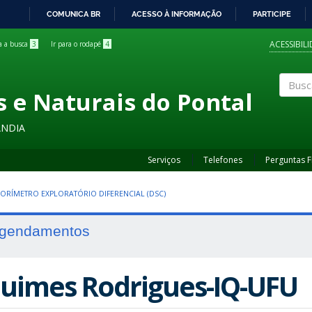
COMUNICA BR
ACESSO À INFORMAÇÃO
PARTICIPE
IR
PARA
ACESSIBIL
ra a busca
3
Ir para o rodapé
4
O
CONTEÚDO
s e Naturais do Pontal
Buscar
ÂNDIA
Serviços
Telefones
Perguntas 
ORÍMETRO EXPLORATÓRIO DIFERENCIAL (DSC)
gendamentos
uimes Rodrigues-IQ-UFU