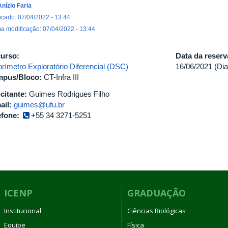
Anízio Faria
icado: 07/04/2022 - 13:44
ma modificação: 07/04/2022 - 13:44
urso:
Data da reser
orímetro Exploratório Diferencial (DSC)
16/06/2021 (Dia
pus/Bloco:
CT-Infra III
icitante:
Guimes Rodrigues Filho
ail:
guimes@ufu.br
efone:
+55 34 3271-5251
ICENP
GRADUAÇÃO
Institucional
Ciências Biológicas
Equipe
Física