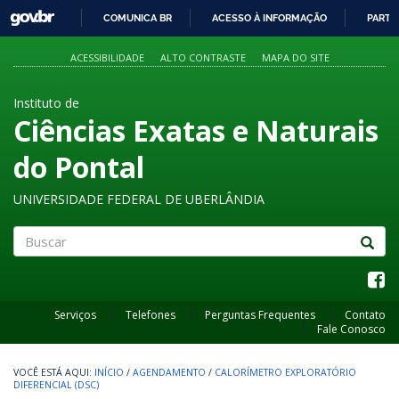
GOVBR
COMUNICA BR
ACESSO À INFORMAÇÃO
PARTI
IR
PARA
ACESSIBILIDADE
ALTO CONTRASTE
MAPA DO SITE
O
CONTEÚDO
Instituto de
Ciências Exatas e Naturais
do Pontal
UNIVERSIDADE FEDERAL DE UBERLÂNDIA
Buscar
Serviços
Telefones
Perguntas Frequentes
Contato
Fale Conosco
INÍCIO
/
AGENDAMENTO
/
CALORÍMETRO EXPLORATÓRIO
DIFERENCIAL (DSC)