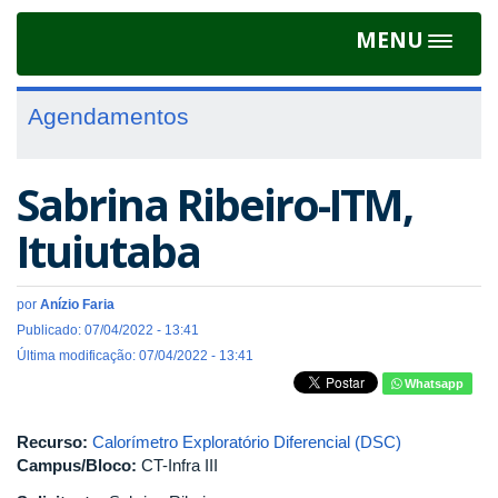
MENU
Toggle
navigat
Agendamentos
Sabrina Ribeiro-ITM,
Ituiutaba
por
Anízio Faria
Publicado: 07/04/2022 - 13:41
Última modificação: 07/04/2022 - 13:41
Whatsapp
Recurso:
Calorímetro Exploratório Diferencial (DSC)
Campus/Bloco:
CT-Infra III