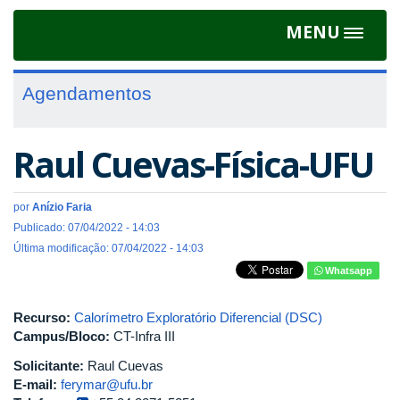
MENU
Toggle
navigat
Agendamentos
Raul Cuevas-Física-UFU
por
Anízio Faria
Publicado: 07/04/2022 - 14:03
Última modificação: 07/04/2022 - 14:03
Whatsapp
Recurso:
Calorímetro Exploratório Diferencial (DSC)
Campus/Bloco:
CT-Infra III
Solicitante:
Raul Cuevas
E-mail:
ferymar@ufu.br