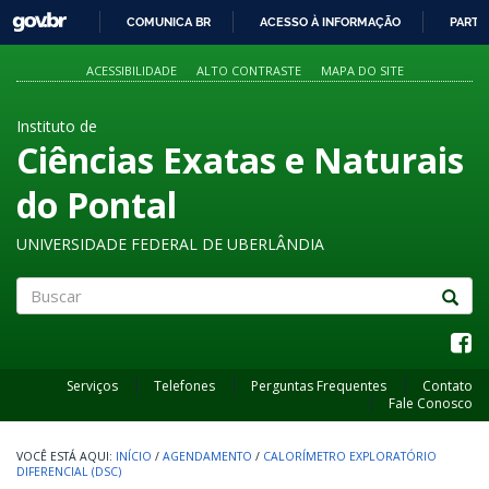
GOVBR
COMUNICA BR
ACESSO À INFORMAÇÃO
PARTI
IR
PARA
ACESSIBILIDADE
ALTO CONTRASTE
MAPA DO SITE
O
CONTEÚDO
Instituto de
Ciências Exatas e Naturais
do Pontal
UNIVERSIDADE FEDERAL DE UBERLÂNDIA
Buscar
Serviços
Telefones
Perguntas Frequentes
Contato
Fale Conosco
INÍCIO
/
AGENDAMENTO
/
CALORÍMETRO EXPLORATÓRIO
DIFERENCIAL (DSC)