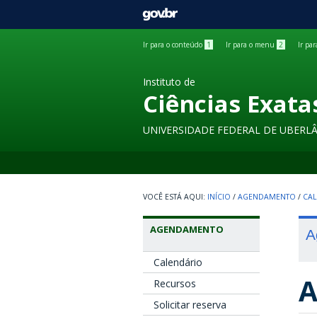
GOVBR
Ir para o conteúdo
1
Ir para o menu
2
Ir pa
Instituto de
Ciências Exata
UNIVERSIDADE FEDERAL DE UBERL
INÍCIO
/
AGENDAMENTO
/
CAL
AGENDAMENTO
A
Calendário
A
Recursos
Solicitar reserva