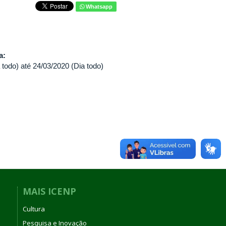
Whatsapp
va:
 todo)
até
24/03/2020 (Dia todo)
MAIS ICENP
Cultura
Pesquisa e Inovação