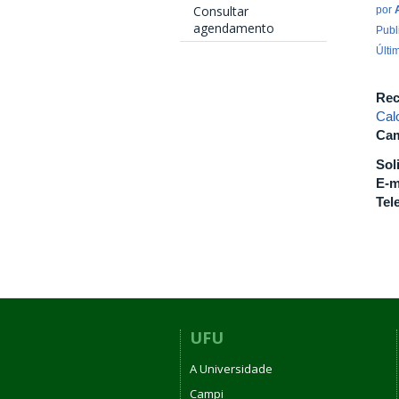
Consultar
por
agendamento
Publ
Últi
Rec
Cal
Cam
Sol
E-m
Tel
UFU
A Universidade
Campi