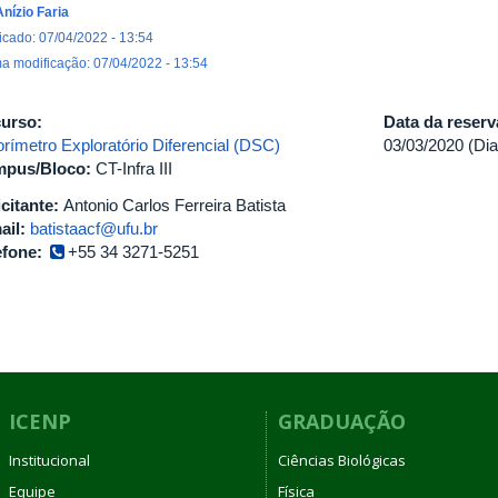
Anízio Faria
icado: 07/04/2022 - 13:54
ma modificação: 07/04/2022 - 13:54
urso:
Data da reser
orímetro Exploratório Diferencial (DSC)
03/03/2020 (Dia
pus/Bloco:
CT-Infra III
icitante:
Antonio Carlos Ferreira Batista
ail:
batistaacf@ufu.br
efone:
+55 34 3271-5251
ICENP
GRADUAÇÃO
Institucional
Ciências Biológicas
Equipe
Física