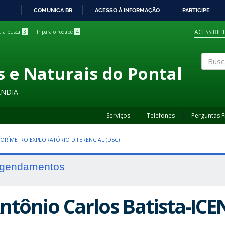
COMUNICA BR
ACESSO À INFORMAÇÃO
PARTICIPE
IR
PARA
ACESSIBIL
ra a busca
3
Ir para o rodapé
4
O
CONTEÚDO
s e Naturais do Pontal
Buscar
ÂNDIA
Serviços
Telefones
Perguntas 
ORÍMETRO EXPLORATÓRIO DIFERENCIAL (DSC)
gendamentos
ntônio Carlos Batista-IC