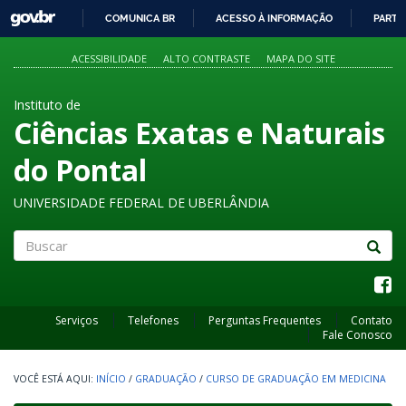
GOVBR
COMUNICA BR
ACESSO À INFORMAÇÃO
PARTI
IR
PARA
ACESSIBILIDADE
ALTO CONTRASTE
MAPA DO SITE
O
CONTEÚDO
Instituto de
Ciências Exatas e Naturais
do Pontal
UNIVERSIDADE FEDERAL DE UBERLÂNDIA
Buscar
Serviços
Telefones
Perguntas Frequentes
Contato
Fale Conosco
INÍCIO
/
GRADUAÇÃO
/
CURSO DE GRADUAÇÃO EM MEDICINA