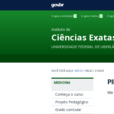
GOVBR
Ir para o conteúdo
1
Ir para o menu
2
Ir pa
Instituto de
Ciências Exata
UNIVERSIDADE FEDERAL DE UBERL
INÍCIO
/
MLID
/
214323
PI
MEDICINA
We 
Conheça o curso
Projeto Pedagógico
Grade curricular