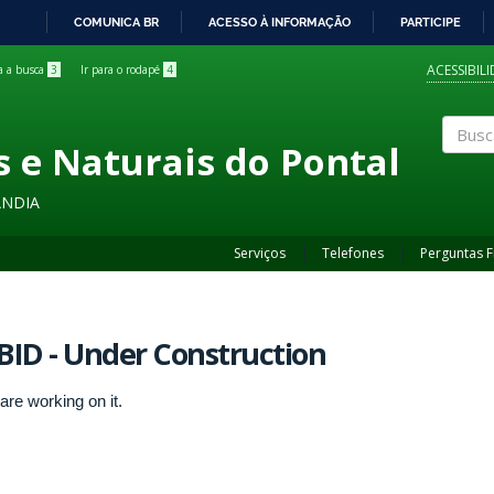
COMUNICA BR
ACESSO À INFORMAÇÃO
PARTICIPE
IR
PARA
ACESSIBIL
ra a busca
3
Ir para o rodapé
4
O
CONTEÚDO
s e Naturais do Pontal
Buscar
ÂNDIA
Serviços
Telefones
Perguntas 
BID - Under Construction
are working on it.