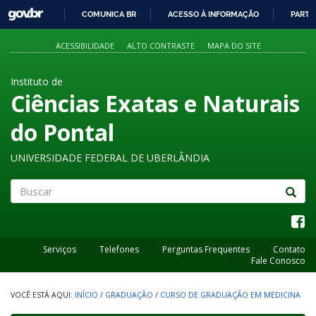
GOVBR
COMUNICA BR
ACESSO À INFORMAÇÃO
PARTI
IR
PARA
ACESSIBILIDADE
ALTO CONTRASTE
MAPA DO SITE
O
CONTEÚDO
Instituto de
Ciências Exatas e Naturais
do Pontal
UNIVERSIDADE FEDERAL DE UBERLÂNDIA
Buscar
Serviços
Telefones
Perguntas Frequentes
Contato
Fale Conosco
INÍCIO
/
GRADUAÇÃO
/
CURSO DE GRADUAÇÃO EM MEDICINA