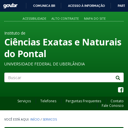
GOVBR
COMUNICA BR
ACESSO À INFORMAÇÃO
PARTI
IR
PARA
ACESSIBILIDADE
ALTO CONTRASTE
MAPA DO SITE
O
CONTEÚDO
Instituto de
Ciências Exatas e Naturais
do Pontal
UNIVERSIDADE FEDERAL DE UBERLÂNDIA
Buscar
Serviços
Telefones
Perguntas Frequentes
Contato
Fale Conosco
INÍCIO
/
SERVICOS