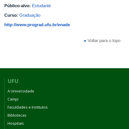
Público-alvo:
Estudante
Curso:
Graduação
http://www.prograd.ufu.br/enade
Voltar para o topo
UFU
A Universidade
Campi
Faculdades e Institutos
Bibliotecas
Hospitais