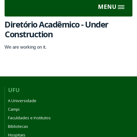
MENU
Toggle
navigat
Diretório Acadêmico - Under
Construction
We are working on it.
UFU
A Universidade
Campi
Faculdades e Institutos
Bibliotecas
Hospitais