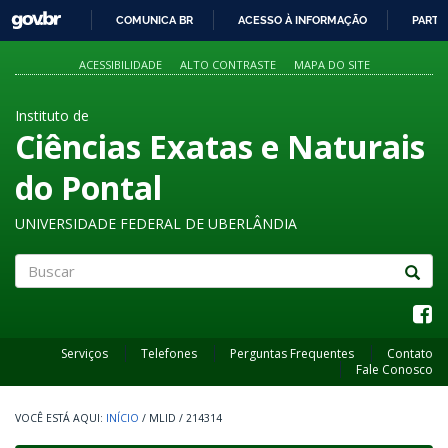
GOVBR
COMUNICA BR
ACESSO À INFORMAÇÃO
PARTI
IR
PARA
ACESSIBILIDADE
ALTO CONTRASTE
MAPA DO SITE
O
CONTEÚDO
Instituto de
Ciências Exatas e Naturais
do Pontal
UNIVERSIDADE FEDERAL DE UBERLÂNDIA
Buscar
Serviços
Telefones
Perguntas Frequentes
Contato
Fale Conosco
INÍCIO
/
MLID
/
214314