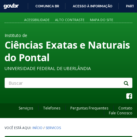
GOVBR
COMUNICA BR
ACESSO À INFORMAÇÃO
PARTI
IR
PARA
ACESSIBILIDADE
ALTO CONTRASTE
MAPA DO SITE
O
CONTEÚDO
Instituto de
Ciências Exatas e Naturais
do Pontal
UNIVERSIDADE FEDERAL DE UBERLÂNDIA
Buscar
Serviços
Telefones
Perguntas Frequentes
Contato
Fale Conosco
INÍCIO
/
SERVICOS