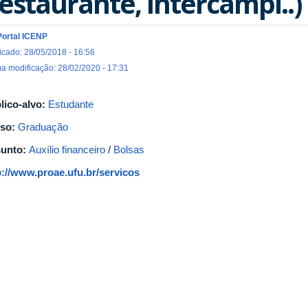
estaurante, Intercampi..)
Portal ICENP
icado: 28/05/2018 - 16:56
ma modificação: 28/02/2020 - 17:31
lico-alvo:
Estudante
so:
Graduação
unto:
Auxílio financeiro
/
Bolsas
p://www.proae.ufu.br/servicos