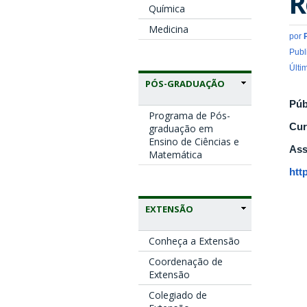
R
Química
Medicina
por
Publ
Últi
PÓS-GRADUAÇÃO
Púb
Programa de Pós-
Cur
graduação em
Ensino de Ciências e
Ass
Matemática
htt
EXTENSÃO
Conheça a Extensão
Coordenação de
Extensão
Colegiado de