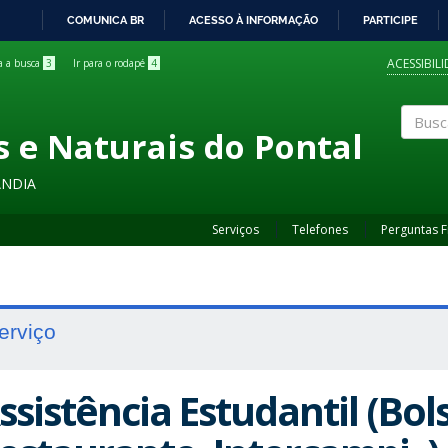
COMUNICA BR
ACESSO À INFORMAÇÃO
PARTICIPE
IR
PARA
ACESSIBIL
ra a busca
3
Ir para o rodapé
4
O
CONTEÚDO
s e Naturais do Pontal
Buscar
ÂNDIA
Serviços
Telefones
Perguntas 
erviço
ssistência Estudantil (Bol