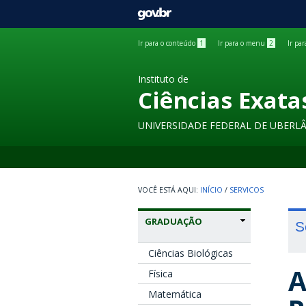
GOVBR
Ir para o conteúdo
1
Ir para o menu
2
Ir pa
Instituto de
Ciências Exata
UNIVERSIDADE FEDERAL DE UBERL
INÍCIO
/
SERVICOS
GRADUAÇÃO
S
Ciências Biológicas
A
Física
Matemática