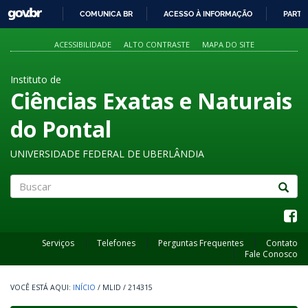
GOVBR
COMUNICA BR
ACESSO À INFORMAÇÃO
PARTI
IR
PARA
ACESSIBILIDADE
ALTO CONTRASTE
MAPA DO SITE
O
CONTEÚDO
Instituto de
Ciências Exatas e Naturais
do Pontal
UNIVERSIDADE FEDERAL DE UBERLÂNDIA
Buscar
Serviços
Telefones
Perguntas Frequentes
Contato
Fale Conosco
INÍCIO
/
MLID
/
214315