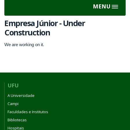
MENU
Toggle
navigat
Empresa Júnior - Under
Construction
We are working on it.
UFU
A Universidade
Campi
Faculdades e Institutos
Bibliotecas
Hospitais